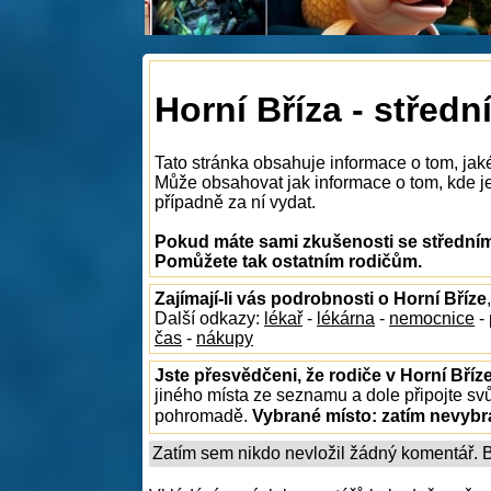
Horní Bříza - středn
Tato stránka obsahuje informace o tom, jaké
Může obsahovat jak informace o tom, kde je n
případně za ní vydat.
Pokud máte sami zkušenosti se středními
Pomůžete tak ostatním rodičům.
Zajímají-li vás podrobnosti o Horní Bříze
Další odkazy:
lékař
-
lékárna
-
nemocnice
-
čas
-
nákupy
Jste přesvědčeni, že rodiče v Horní Bříz
jiného místa ze seznamu a dole připojte sv
pohromadě.
Vybrané místo:
zatím nevyb
Zatím sem nikdo nevložil žádný komentář. Bu