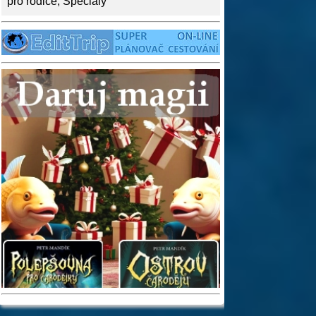
pro rodiče
,
Speciály