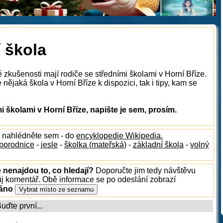
í škola
 zkušenosti mají rodiče se středními školami v Horní Bříze.
ějaká škola v Horní Bříze k dispozici, tak i tipy, kam se
 školami v Horní Bříze, napište je sem, prosím.
, nahlédněte sem - do
encyklopedie Wikipedia.
porodnice
-
jesle
-
školka (mateřská)
-
základní škola
-
volný
e nenajdou to, co hledají?
Doporučte jim tedy návštěvu
ůj komentář. Obě informace se po odeslání zobrazí
ráno
ďte první...