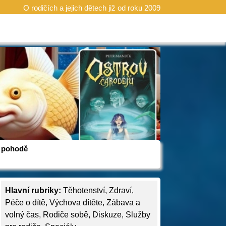
O rodičích a jejich dětech již od roku 2009
 v pohodě
Hlavní rubriky:
Těhotenství
,
Zdraví
,
Péče o dítě
,
Výchova dítěte
,
Zábava a
volný čas
,
Rodiče sobě
,
Diskuze
,
Služby