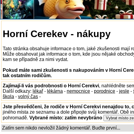
Horní Cerekev - nákupy
Tato stránka obsahuje informace o tom, jaké zkušenosti mají 
Může obsahovat jak informace o tom, kde jsou nějaké obchody v 
kam se případně za nimi vydat.
Pokud máte sami zkušenosti s nakupováním v Horní Cerek
tak ostatním rodičům.
Zajímají-li vás podrobnosti o Horní Cerekvi
, nahlédněte se
Další odkazy:
lékař
-
lékárna
-
nemocnice
-
porodnice
-
jesle
-
škola
-
volný čas
-
Jste přesvědčeni, že rodiče v Horní Cerekvi nenajdou to, c
jiného místa ze seznamu a dole připojte svůj komentář. Obě i
pohromadě.
Vybrané místo:
zatím nevybráno
Zatím sem nikdo nevložil žádný komentář. Buďte první...