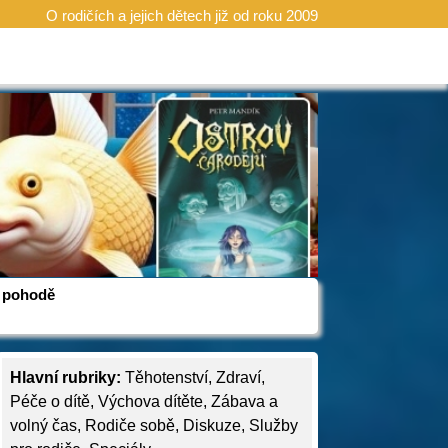
O rodičích a jejich dětech již od roku 2009
 v pohodě
Hlavní rubriky:
Těhotenství
,
Zdraví
,
Péče o dítě
,
Výchova dítěte
,
Zábava a
volný čas
,
Rodiče sobě
,
Diskuze
,
Služby