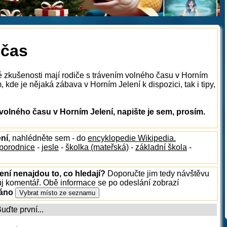
 čas
é zkušenosti mají rodiče s trávením volného času v Horním
kde je nějaká zábava v Horním Jelení k dispozici, tak i tipy,
olného času v Horním Jelení, napište je sem, prosím.
ení
, nahlédněte sem - do
encyklopedie Wikipedia.
porodnice
-
jesle
-
školka (mateřská)
-
základní škola
-
ení nenajdou to, co hledají?
Doporučte jim tedy návštěvu
ůj komentář. Obě informace se po odeslání zobrazí
ráno
ďte první...