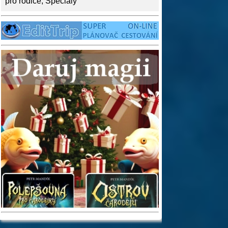
pro rodiče
,
Speciály