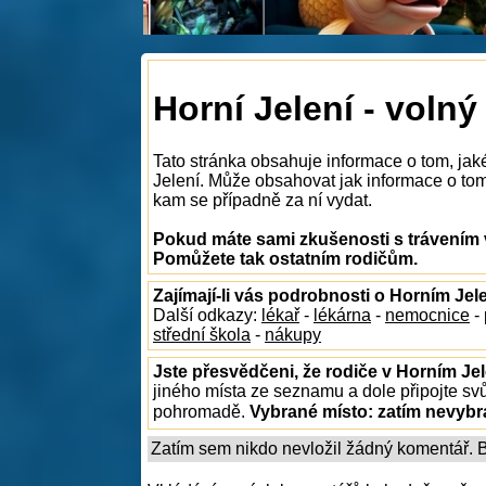
Horní Jelení - volný
Tato stránka obsahuje informace o tom, jak
Jelení. Může obsahovat jak informace o tom, 
kam se případně za ní vydat.
Pokud máte sami zkušenosti s trávením v
Pomůžete tak ostatním rodičům.
Zajímají-li vás podrobnosti o Horním Jel
Další odkazy:
lékař
-
lékárna
-
nemocnice
-
střední škola
-
nákupy
Jste přesvědčeni, že rodiče v Horním Jel
jiného místa ze seznamu a dole připojte sv
pohromadě.
Vybrané místo:
zatím nevyb
Zatím sem nikdo nevložil žádný komentář. Bu