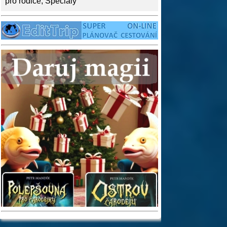
pro rodiče
,
Speciály