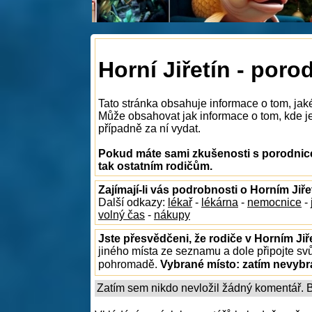
Horní Jiřetín - poro
Tato stránka obsahuje informace o tom, jaké
Může obsahovat jak informace o tom, kde je 
případně za ní vydat.
Pokud máte sami zkušenosti s porodnice
tak ostatním rodičům.
Zajímají-li vás podrobnosti o Horním Jiře
Další odkazy:
lékař
-
lékárna
-
nemocnice
-
volný čas
-
nákupy
Jste přesvědčeni, že rodiče v Horním Jiř
jiného místa ze seznamu a dole připojte sv
pohromadě.
Vybrané místo:
zatím nevyb
Zatím sem nikdo nevložil žádný komentář. Bu