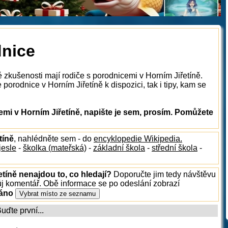
dnice
 zkušenosti mají rodiče s porodnicemi v Horním Jiřetíně.
porodnice v Horním Jiřetíně k dispozici, tak i tipy, kam se
mi v Horním Jiřetíně, napište je sem, prosím. Pomůžete
tíně
, nahlédněte sem - do
encyklopedie Wikipedia.
jesle
-
školka (mateřská)
-
základní škola
-
střední škola
-
etíně nenajdou to, co hledají?
Doporučte jim tedy návštěvu
ůj komentář. Obě informace se po odeslání zobrazí
ráno
ďte první...