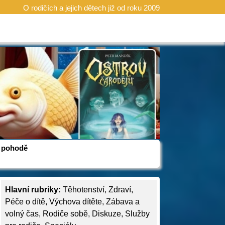
O rodičích a jejich dětech již od roku 2009
 v pohodě
Hlavní rubriky:
Těhotenství
,
Zdraví
,
Péče o dítě
,
Výchova dítěte
,
Zábava a
volný čas
,
Rodiče sobě
,
Diskuze
,
Služby