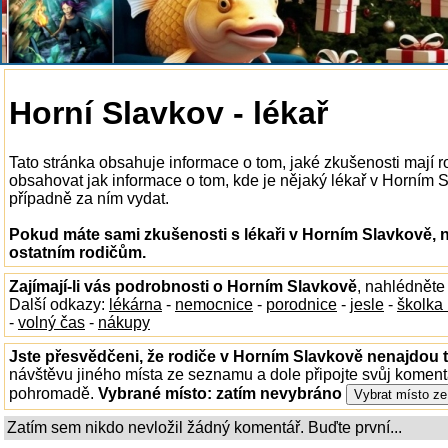
Horní Slavkov - lékař
Tato stránka obsahuje informace o tom, jaké zkušenosti mají 
obsahovat jak informace o tom, kde je nějaký lékař v Horním Sl
případně za ním vydat.
Pokud máte sami zkušenosti s lékaři v Horním Slavkově, n
ostatním rodičům.
Zajímají-li vás podrobnosti o Horním Slavkově
, nahlédněte
Další odkazy:
lékárna
-
nemocnice
-
porodnice
-
jesle
-
školka
-
volný čas
-
nákupy
Jste přesvědčeni, že rodiče v Horním Slavkově nenajdou t
návštěvu jiného místa ze seznamu a dole připojte svůj koment
pohromadě.
Vybrané místo:
zatím nevybráno
Zatím sem nikdo nevložil žádný komentář. Buďte první...