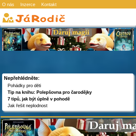
O nás
Inzerce
Kontakt
Nepřehlédněte:
Pohádky pro děti
Tip na knihu: Polepšovna pro čarodějky
7 tipů, jak být úplně v pohodě
Jak řešit neplodnost