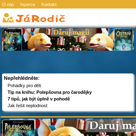
O nás
Inzerce
Kontakt
Nepřehlédněte:
Pohádky pro děti
Tip na knihu: Polepšovna pro čarodějky
7 tipů, jak být úplně v pohodě
Jak řešit neplodnost