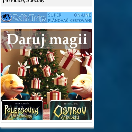
pro rodiče
,
Speciály