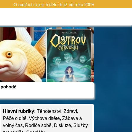
O rodičích a jejich dětech již od roku 2009
 v pohodě
Hlavní rubriky:
Těhotenství
,
Zdraví
,
Péče o dítě
,
Výchova dítěte
,
Zábava a
volný čas
,
Rodiče sobě
,
Diskuze
,
Služby