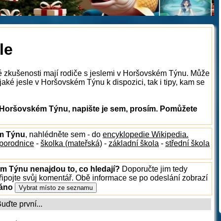
le
ké zkušenosti mají rodiče s jeslemi v Horšovském Týnu. Může
aké jesle v Horšovském Týnu k dispozici, tak i tipy, kam se
 Horšovském Týnu, napište je sem, prosím. Pomůžete
ém Týnu
, nahlédněte sem - do
encyklopedie Wikipedia.
porodnice
-
školka (mateřská)
-
základní škola
-
střední škola
m Týnu nenajdou to, co hledají?
Doporučte jim tedy
ipojte svůj komentář. Obě informace se po odeslání zobrazí
ráno
ďte první...