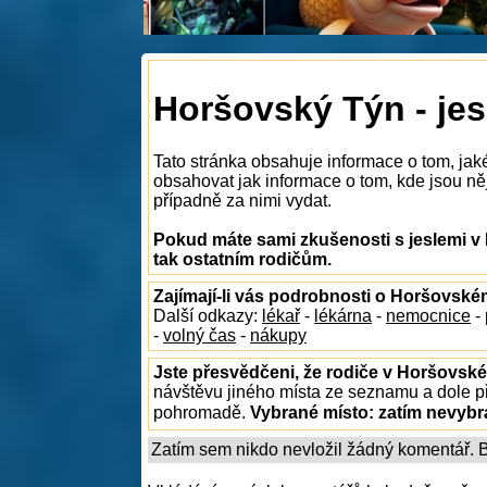
Horšovský Týn - jes
Tato stránka obsahuje informace o tom, ja
obsahovat jak informace o tom, kde jsou něj
případně za nimi vydat.
Pokud máte sami zkušenosti s jeslemi v
tak ostatním rodičům.
Zajímají-li vás podrobnosti o Horšovsk
Další odkazy:
lékař
-
lékárna
-
nemocnice
-
-
volný čas
-
nákupy
Jste přesvědčeni, že rodiče v Horšovské
návštěvu jiného místa ze seznamu a dole př
pohromadě.
Vybrané místo:
zatím nevyb
Zatím sem nikdo nevložil žádný komentář. Bu