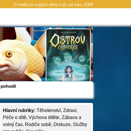
O rodičích a jejich dětech již od roku 2009
 v pohodě
Hlavní rubriky:
Těhotenství
,
Zdraví
,
Péče o dítě
,
Výchova dítěte
,
Zábava a
volný čas
,
Rodiče sobě
,
Diskuze
,
Služby