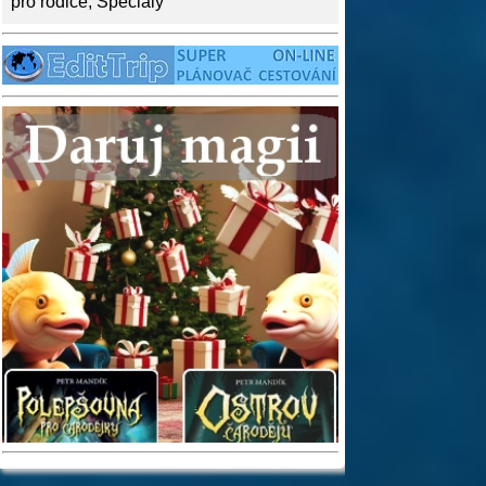
pro rodiče
,
Speciály