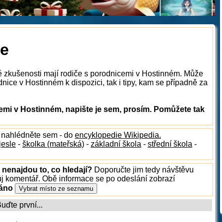
ce
ké zkušenosti mají rodiče s porodnicemi v Hostinném. Může
nice v Hostinném k dispozici, tak i tipy, kam se případně za
mi v Hostinném, napište je sem, prosím. Pomůžete tak
, nahlédněte sem - do
encyklopedie Wikipedia.
jesle
-
školka (mateřská)
-
základní škola
-
střední škola
-
 nenajdou to, co hledají?
Doporučte jim tedy návštěvu
ůj komentář. Obě informace se po odeslání zobrazí
ráno
ďte první...