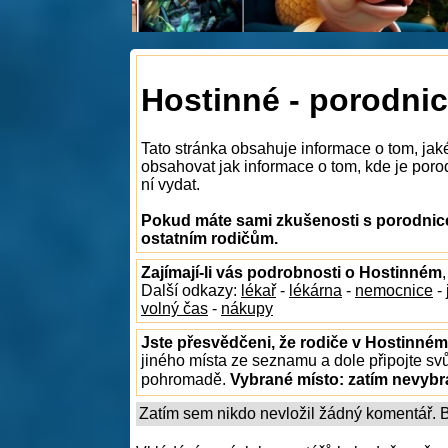
Hostinné - porodni
Tato stránka obsahuje informace o tom, ja
obsahovat jak informace o tom, kde je porod
ní vydat.
Pokud máte sami zkušenosti s porodnice
ostatním rodičům.
Zajímají-li vás podrobnosti o Hostinném
Další odkazy:
lékař
-
lékárna
-
nemocnice
-
volný čas
-
nákupy
Jste přesvědčeni, že rodiče v Hostinném
jiného místa ze seznamu a dole připojte sv
pohromadě.
Vybrané místo:
zatím nevyb
Zatím sem nikdo nevložil žádný komentář. Bu