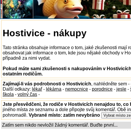
Hostivice - nákupy
Tato stránka obsahuje informace o tom, jaké zkušenosti mají 
obsahovat jak informace o tom, kde jsou nějaké obchody v Hosti
případně za nimi vydat.
Pokud máte sami zkušenosti s nakupováním v Hostivicích,
ostatním rodičům.
Zajímají-li vás podrobnosti o Hostivicích
, nahlédněte sem -
Další odkazy:
lékař
-
lékárna
-
nemocnice
-
porodnice
-
jesle
-
škola
-
volný čas
-
Jste přesvědčeni, že rodiče v Hostivicích nenajdou to, co 
jiného místa ze seznamu a dole připojte svůj komentář. Obě i
pohromadě.
Vybrané místo:
zatím nevybráno
Zatím sem nikdo nevložil žádný komentář. Buďte první...