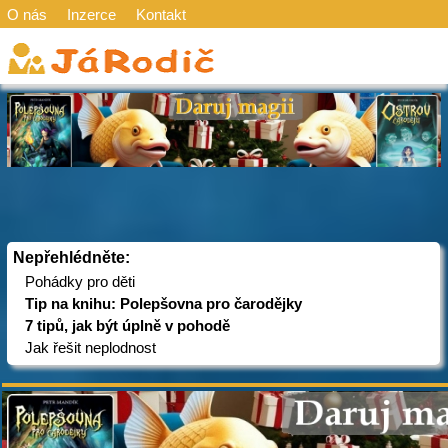
O nás
Inzerce
Kontakt
Nepřehlédněte:
Pohádky pro děti
Tip na knihu: Polepšovna pro čarodějky
7 tipů, jak být úplně v pohodě
Jak řešit neplodnost