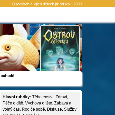
O rodičích a jejich dětech již od roku 2009
 v pohodě
Hlavní rubriky:
Těhotenství
,
Zdraví
,
Péče o dítě
,
Výchova dítěte
,
Zábava a
volný čas
,
Rodiče sobě
,
Diskuze
,
Služby