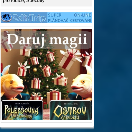
pro rodiče
,
Speciály