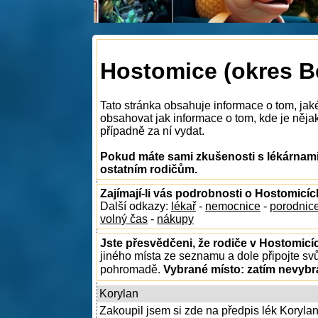
Hostomice (okres Be
Tato stránka obsahuje informace o tom, jak
obsahovat jak informace o tom, kde je nějaká
případně za ní vydat.
Pokud máte sami zkušenosti s lékárnami
ostatním rodičům.
Zajímají-li vás podrobnosti o Hostomicíc
Další odkazy:
lékař
-
nemocnice
-
porodnic
volný čas
-
nákupy
Jste přesvědčeni, že rodiče v Hostomicíc
jiného místa ze seznamu a dole připojte sv
pohromadě.
Vybrané místo:
zatím nevyb
Korylan
Zakoupil jsem si zde na předpis lék Korylan