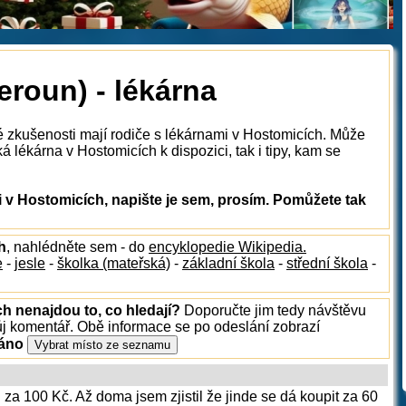
roun) - lékárna
é zkušenosti mají rodiče s lékárnami v Hostomicích. Může
 lékárna v Hostomicích k dispozici, tak i tipy, kam se
 v Hostomicích, napište je sem, prosím. Pomůžete tak
h
, nahlédněte sem - do
encyklopedie Wikipedia.
e
-
jesle
-
školka (mateřská)
-
základní škola
-
střední škola
-
h nenajdou to, co hledají?
Doporučte jim tedy návštěvu
ůj komentář. Obě informace se po odeslání zobrazí
ráno
 za 100 Kč. Až doma jsem zjistil že jinde se dá koupit za 60