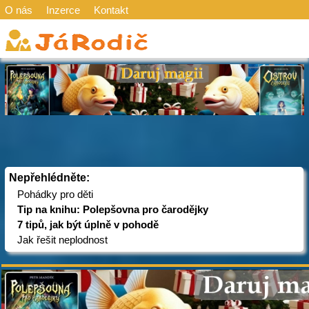
O nás
Inzerce
Kontakt
Nepřehlédněte:
Pohádky pro děti
Tip na knihu: Polepšovna pro čarodějky
7 tipů, jak být úplně v pohodě
Jak řešit neplodnost