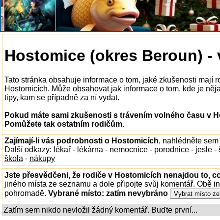
Hostomice (okres Beroun) - 
Tato stránka obsahuje informace o tom, jaké zkušenosti mají r
Hostomicích. Může obsahovat jak informace o tom, kde je nějak
tipy, kam se případně za ní vydat.
Pokud máte sami zkušenosti s trávením volného času v Ho
Pomůžete tak ostatním rodičům.
Zajímají-li vás podrobnosti o Hostomicích
, nahlédněte sem
Další odkazy:
lékař
-
lékárna
-
nemocnice
-
porodnice
-
jesle
-
škola
-
nákupy
Jste přesvědčeni, že rodiče v Hostomicích nenajdou to, co
jiného místa ze seznamu a dole připojte svůj komentář. Obě i
pohromadě.
Vybrané místo:
zatím nevybráno
Zatím sem nikdo nevložil žádný komentář. Buďte první...