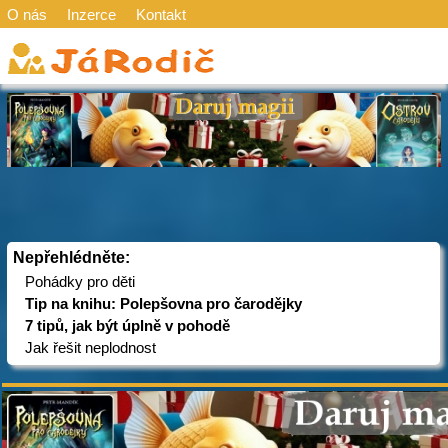
O nás
Inzerce
Kontakt
Nepřehlédněte:
Pohádky pro děti
Tip na knihu: Polepšovna pro čarodějky
7 tipů, jak být úplně v pohodě
Jak řešit neplodnost