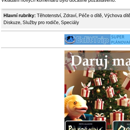
Vkládání nových komentářů bylo dočasně pozastaveno.
Hlavní rubriky:
Těhotenství
,
Zdraví
,
Péče o dítě
,
Výchova dít
Diskuze
,
Služby pro rodiče
,
Speciály