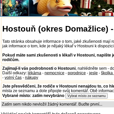
Hostouň (okres Domažlice) -
Tato stránka obsahuje informace o tom, jaké zkušenosti mají r
jak informace o tom, kde je nějaký lékař v Hostouni k dispozici,
Pokud máte sami zkušenosti s lékaři v Hostouni, napište 
rodičům.
Zajímají-li vás podrobnosti o Hostouni
, nahlédněte sem - d
Další odkazy:
lékárna
-
nemocnice
-
porodnice
-
jesle
-
školka
-
volný čas
-
nákupy
Jste přesvědčeni, že rodiče v Hostouni nenajdou to, co hl
místa ze seznamu a dole připojte svůj komentář. Obě informa
Vybrané místo:
zatím nevybráno
Zatím sem nikdo nevložil žádný komentář. Buďte první...