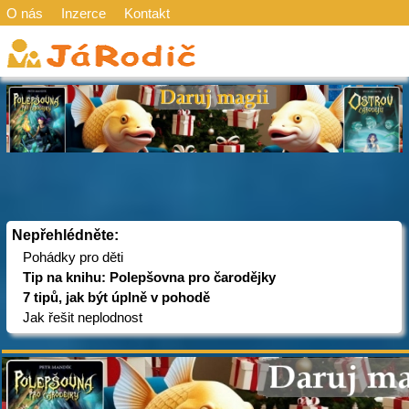
O nás
Inzerce
Kontakt
Nepřehlédněte:
Pohádky pro děti
Tip na knihu: Polepšovna pro čarodějky
7 tipů, jak být úplně v pohodě
Jak řešit neplodnost