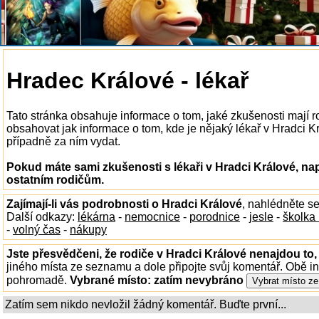
Hradec Králové - lékař
Tato stránka obsahuje informace o tom, jaké zkušenosti mají r
obsahovat jak informace o tom, kde je nějaký lékař v Hradci Krá
případně za ním vydat.
Pokud máte sami zkušenosti s lékaři v Hradci Králové, na
ostatním rodičům.
Zajímají-li vás podrobnosti o Hradci Králové
, nahlédněte s
Další odkazy:
lékárna
-
nemocnice
-
porodnice
-
jesle
-
školka
-
volný čas
-
nákupy
Jste přesvědčeni, že rodiče v Hradci Králové nenajdou to,
jiného místa ze seznamu a dole připojte svůj komentář. Obě i
pohromadě.
Vybrané místo:
zatím nevybráno
Zatím sem nikdo nevložil žádný komentář. Buďte první...