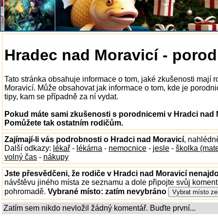
Hradec nad Moravicí - porod
Tato stránka obsahuje informace o tom, jaké zkušenosti mají 
Moravicí. Může obsahovat jak informace o tom, kde je porodnice
tipy, kam se případně za ní vydat.
Pokud máte sami zkušenosti s porodnicemi v Hradci nad Mo
Pomůžete tak ostatním rodičům.
Zajímají-li vás podrobnosti o Hradci nad Moravicí
, nahlédn
Další odkazy:
lékař
-
lékárna
-
nemocnice
-
jesle
-
školka (mat
volný čas
-
nákupy
Jste přesvědčeni, že rodiče v Hradci nad Moravicí nenajdo
návštěvu jiného místa ze seznamu a dole připojte svůj koment
pohromadě.
Vybrané místo:
zatím nevybráno
Zatím sem nikdo nevložil žádný komentář. Buďte první...