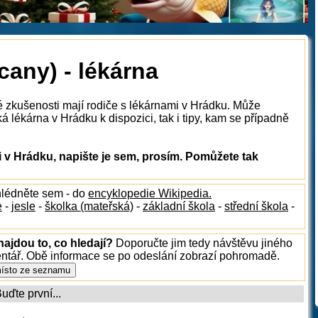
any) - lékárna
é zkušenosti mají rodiče s lékárnami v Hrádku. Může
á lékárna v Hrádku k dispozici, tak i tipy, kam se případně
 v Hrádku, napište je sem, prosím. Pomůžete tak
hlédněte sem - do
encyklopedie Wikipedia.
e
-
jesle
-
školka (mateřská)
-
základní škola
-
střední škola
-
ajdou to, co hledají?
Doporučte jim tedy návštěvu jiného
entář. Obě informace se po odeslání zobrazí pohromadě.
ďte první...