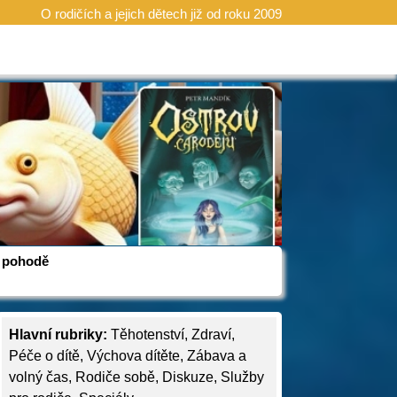
O rodičích a jejich dětech již od roku 2009
 v pohodě
Hlavní rubriky:
Těhotenství
,
Zdraví
,
Péče o dítě
,
Výchova dítěte
,
Zábava a
volný čas
,
Rodiče sobě
,
Diskuze
,
Služby