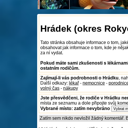
Hrádek (okres Rokyc
Tato stránka obsahuje informace o tom, jak
obsahovat jak informace o tom, kde je nějak
za ní vydat.
Pokud máte sami zkušenosti s lékárnami
ostatním rodičům.
Zajímají-li vás podrobnosti o Hrádku
, na
Další odkazy:
lékař
-
nemocnice
-
porodnic
volný čas
-
nákupy
Jste přesvědčeni, že rodiče v Hrádku nen
místa ze seznamu a dole připojte svůj kom
Vybrané místo:
zatím nevybráno
Zatím sem nikdo nevložil žádný komentář. Bu