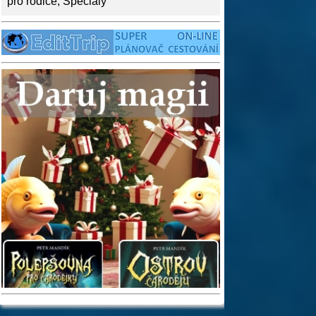
pro rodiče
,
Speciály