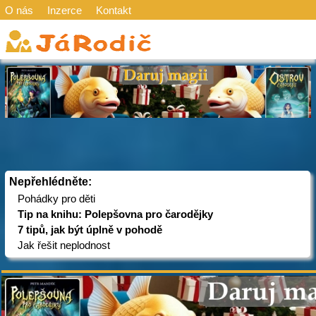
O nás
Inzerce
Kontakt
Nepřehlédněte:
Pohádky pro děti
Tip na knihu: Polepšovna pro čarodějky
7 tipů, jak být úplně v pohodě
Jak řešit neplodnost