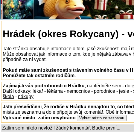
Hrádek (okres Rokycany) - v
Tato stránka obsahuje informace o tom, jaké zkušenosti mají 
Může obsahovat jak informace o tom, kde je nějaká zábava v Hr
případně za ní vydat.
Pokud máte sami zkušenosti s trávením volného času v Hr
Pomůžete tak ostatním rodičům.
Zajímají-li vás podrobnosti o Hrádku
, nahlédněte sem - do
e
Další odkazy:
lékař
-
lékárna
-
nemocnice
-
porodnice
-
jesle
-
škola
-
nákupy
Jste přesvědčeni, že rodiče v Hrádku nenajdou to, co hled
místa ze seznamu a dole připojte svůj komentář. Obě informa
Vybrané místo:
zatím nevybráno
Zatím sem nikdo nevložil žádný komentář. Buďte první...