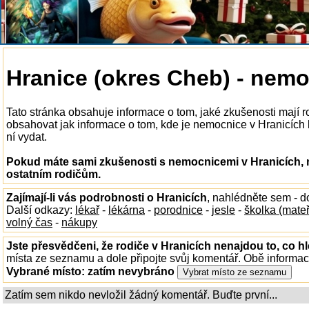
Hranice (okres Cheb) - nem
Tato stránka obsahuje informace o tom, jaké zkušenosti mají 
obsahovat jak informace o tom, kde je nemocnice v Hranicích k 
ní vydat.
Pokud máte sami zkušenosti s nemocnicemi v Hranicích, n
ostatním rodičům.
Zajímají-li vás podrobnosti o Hranicích
, nahlédněte sem - 
Další odkazy:
lékař
-
lékárna
-
porodnice
-
jesle
-
školka (mate
volný čas
-
nákupy
Jste přesvědčeni, že rodiče v Hranicích nenajdou to, co hl
místa ze seznamu a dole připojte svůj komentář. Obě informa
Vybrané místo:
zatím nevybráno
Zatím sem nikdo nevložil žádný komentář. Buďte první...