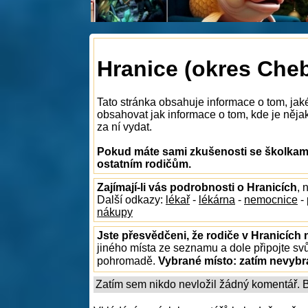
Hranice (okres Cheb
Tato stránka obsahuje informace o tom, jak
obsahovat jak informace o tom, kde je nějaká
za ní vydat.
Pokud máte sami zkušenosti se školkami 
ostatním rodičům.
Zajímají-li vás podrobnosti o Hranicích
, 
Další odkazy:
lékař
-
lékárna
-
nemocnice
-
nákupy
Jste přesvědčeni, že rodiče v Hranicích 
jiného místa ze seznamu a dole připojte sv
pohromadě.
Vybrané místo:
zatím nevyb
Zatím sem nikdo nevložil žádný komentář. Bu