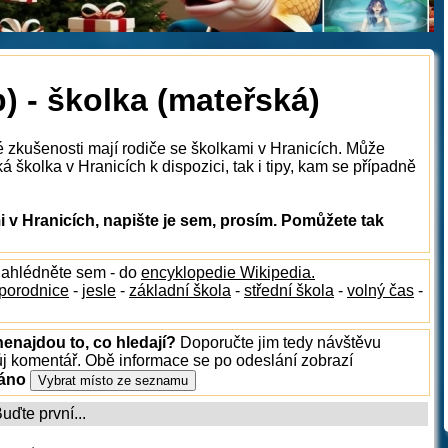
) - školka (mateřská)
é zkušenosti mají rodiče se školkami v Hranicích. Může
 školka v Hranicích k dispozici, tak i tipy, kam se případně
v Hranicích, napište je sem, prosím. Pomůžete tak
nahlédněte sem - do
encyklopedie Wikipedia.
porodnice
-
jesle
-
základní škola
-
střední škola
-
volný čas
-
nenajdou to, co hledají?
Doporučte jim tedy návštěvu
ůj komentář. Obě informace se po odeslání zobrazí
ráno
ďte první...