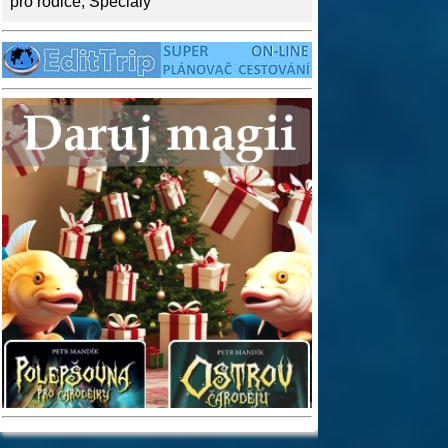
pro rodiče
,
Speciály