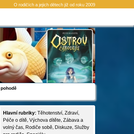
O rodičích a jejich dětech již od roku 2009
 v pohodě
Hlavní rubriky:
Těhotenství
,
Zdraví
,
Péče o dítě
,
Výchova dítěte
,
Zábava a
volný čas
,
Rodiče sobě
,
Diskuze
,
Služby