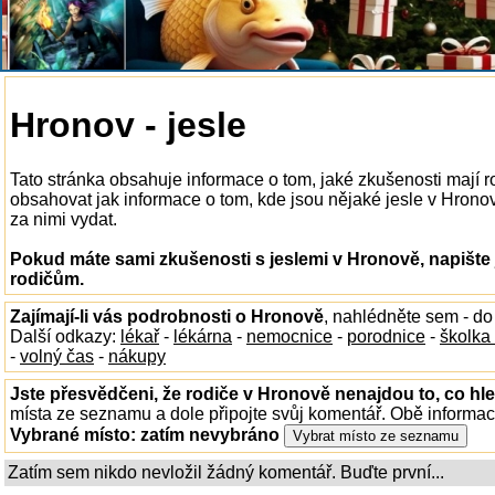
Hronov - jesle
Tato stránka obsahuje informace o tom, jaké zkušenosti mají 
obsahovat jak informace o tom, kde jsou nějaké jesle v Hronově
za nimi vydat.
Pokud máte sami zkušenosti s jeslemi v Hronově, napište
rodičům.
Zajímají-li vás podrobnosti o Hronově
, nahlédněte sem - d
Další odkazy:
lékař
-
lékárna
-
nemocnice
-
porodnice
-
školka
-
volný čas
-
nákupy
Jste přesvědčeni, že rodiče v Hronově nenajdou to, co hle
místa ze seznamu a dole připojte svůj komentář. Obě informa
Vybrané místo:
zatím nevybráno
Zatím sem nikdo nevložil žádný komentář. Buďte první...