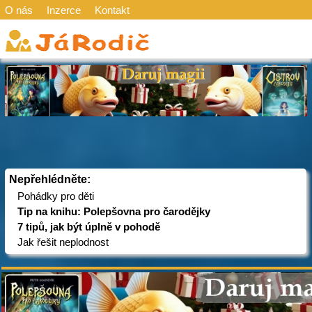
O nás
Inzerce
Kontakt
Nepřehlédněte:
Pohádky pro děti
Tip na knihu: Polepšovna pro čarodějky
7 tipů, jak být úplně v pohodě
Jak řešit neplodnost