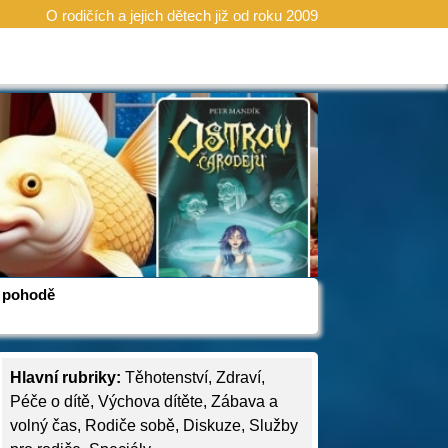
O rodičích a jejich dětech již od roku 2009
 v pohodě
Hlavní rubriky:
Těhotenství
,
Zdraví
,
Péče o dítě
,
Výchova dítěte
,
Zábava a
volný čas
,
Rodiče sobě
,
Diskuze
,
Služby