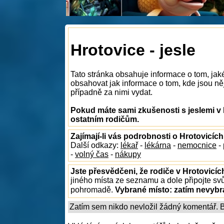
Hrotovice - jesle
Tato stránka obsahuje informace o tom, jaké
obsahovat jak informace o tom, kde jsou něja
případně za nimi vydat.
Pokud máte sami zkušenosti s jeslemi v 
ostatním rodičům.
Zajímají-li vás podrobnosti o Hrotovicích
Další odkazy:
lékař
-
lékárna
-
nemocnice
-
-
volný čas
-
nákupy
Jste přesvědčeni, že rodiče v Hrotovicíc
jiného místa ze seznamu a dole připojte sv
pohromadě.
Vybrané místo:
zatím nevyb
Zatím sem nikdo nevložil žádný komentář. Bu