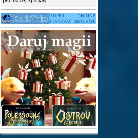
pro rodiče
,
Speciály