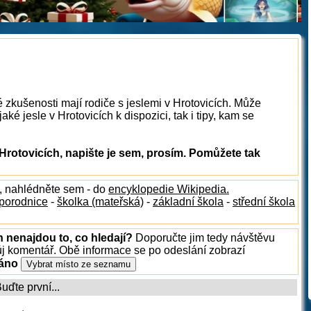
 zkušenosti mají rodiče s jeslemi v Hrotovicích. Může
ké jesle v Hrotovicích k dispozici, tak i tipy, kam se
Hrotovicích, napište je sem, prosím. Pomůžete tak
, nahlédněte sem - do
encyklopedie Wikipedia.
porodnice
-
školka (mateřská)
-
základní škola
-
střední škola
h nenajdou to, co hledají?
Doporučte jim tedy návštěvu
ůj komentář. Obě informace se po odeslání zobrazí
ráno
ďte první...