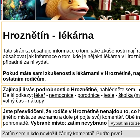
Hroznětín - lékárna
Tato stránka obsahuje informace o tom, jaké zkušenosti mají 
obsahovat jak informace o tom, kde je nějaká lékárna v Hroznětí
případně za ní vydat.
Pokud máte sami zkušenosti s lékárnami v Hroznětíně, na
ostatním rodičům.
Zajímají-li vás podrobnosti o Hroznětíně
, nahlédněte sem -
Další odkazy:
lékař
-
nemocnice
-
porodnice
-
jesle
-
školka (m
volný čas
-
nákupy
Jste přesvědčeni, že rodiče v Hroznětíně nenajdou to, co 
jiného místa ze seznamu a dole připojte svůj komentář. Obě i
pohromadě.
Vybrané místo:
zatím nevybráno
Zatím sem nikdo nevložil žádný komentář. Buďte první...