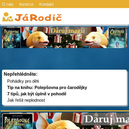
O nás
Inzerce
Kontakt
Nepřehlédněte:
Pohádky pro děti
Tip na knihu: Polepšovna pro čarodějky
7 tipů, jak být úplně v pohodě
Jak řešit neplodnost