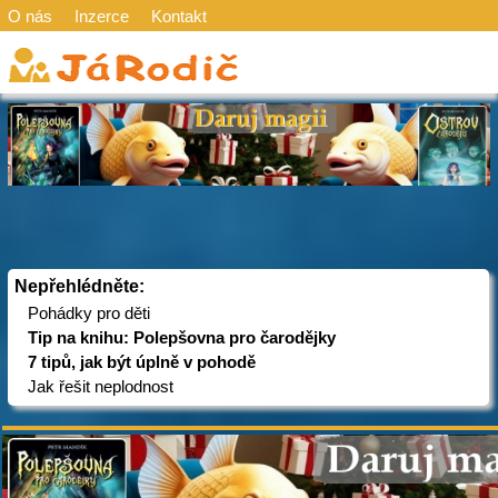
O nás
Inzerce
Kontakt
Nepřehlédněte:
Pohádky pro děti
Tip na knihu: Polepšovna pro čarodějky
7 tipů, jak být úplně v pohodě
Jak řešit neplodnost