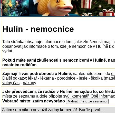
Hulín - nemocnice
Tato stránka obsahuje informace o tom, jaké zkušenosti mají 
obsahovat jak informace o tom, kde je nemocnice v Hulíně k dis
vydat.
Pokud máte sami zkušenosti s nemocnicemi v Hulíně, napi
ostatním rodičům.
Zajímají-li vás podrobnosti o Hulíně
, nahlédněte sem - do
e
Další odkazy:
lékař
-
lékárna
-
porodnice
-
jesle
-
školka (mate
volný čas
-
nákupy
Jste přesvědčeni, že rodiče v Hulíně nenajdou to, co hleda
místa ze seznamu a dole připojte svůj komentář. Obě informa
Vybrané místo:
zatím nevybráno
Zatím sem nikdo nevložil žádný komentář. Buďte první...