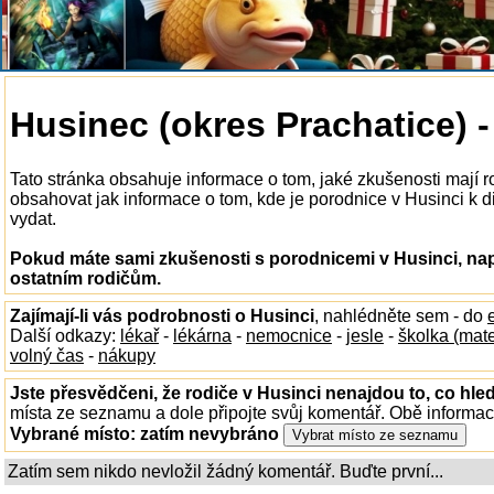
Husinec (okres Prachatice) 
Tato stránka obsahuje informace o tom, jaké zkušenosti mají 
obsahovat jak informace o tom, kde je porodnice v Husinci k dis
vydat.
Pokud máte sami zkušenosti s porodnicemi v Husinci, nap
ostatním rodičům.
Zajímají-li vás podrobnosti o Husinci
, nahlédněte sem - do
Další odkazy:
lékař
-
lékárna
-
nemocnice
-
jesle
-
školka (mat
volný čas
-
nákupy
Jste přesvědčeni, že rodiče v Husinci nenajdou to, co hled
místa ze seznamu a dole připojte svůj komentář. Obě informa
Vybrané místo:
zatím nevybráno
Zatím sem nikdo nevložil žádný komentář. Buďte první...