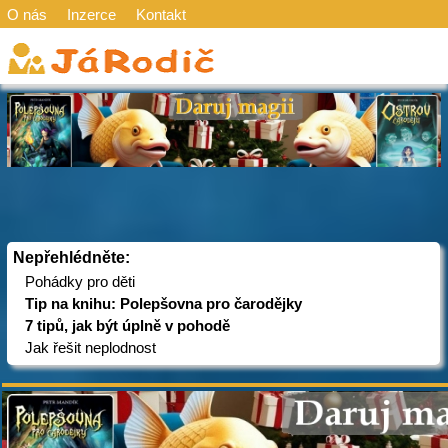
O nás
Inzerce
Kontakt
Nepřehlédněte:
Pohádky pro děti
Tip na knihu: Polepšovna pro čarodějky
7 tipů, jak být úplně v pohodě
Jak řešit neplodnost