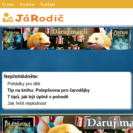
O nás
Inzerce
Kontakt
Nepřehlédněte:
Pohádky pro děti
Tip na knihu: Polepšovna pro čarodějky
7 tipů, jak být úplně v pohodě
Jak řešit neplodnost