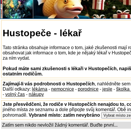
Hustopeče - lékař
Tato stránka obsahuje informace o tom, jaké zkušenosti mají r
obsahovat jak informace o tom, kde je nějaký lékař v Hustopečí
za ním vydat.
Pokud máte sami zkušenosti s lékaři v Hustopečích, napiš
ostatním rodičům.
Zajímají-li vás podrobnosti o Hustopečích
, nahlédněte sem
Další odkazy:
lékárna
-
nemocnice
-
porodnice
-
jesle
-
školka
-
volný čas
-
nákupy
Jste přesvědčeni, že rodiče v Hustopečích nenajdou to, co
jiného místa ze seznamu a dole připojte svůj komentář. Obě i
pohromadě.
Vybrané místo:
zatím nevybráno
Zatím sem nikdo nevložil žádný komentář. Buďte první...