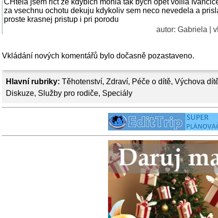
CHtela jsem rict ze kdybich mohla tak bych opet volila Ivancic
za vsechnu ochotu dekuju kdykoliv sem neco nevedela a prisla
proste krasnej pristup i pri porodu
autor: Gabriela | 
Vkládání nových komentářů bylo dočasně pozastaveno.
Hlavní rubriky:
Těhotenství
,
Zdraví
,
Péče o dítě
,
Výchova dít
Diskuze
,
Služby pro rodiče
,
Speciály