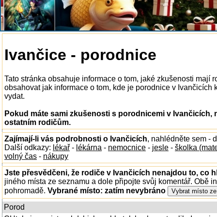
Ivančice - porodnice
Tato stránka obsahuje informace o tom, jaké zkušenosti mají r
obsahovat jak informace o tom, kde je porodnice v Ivančicích k 
vydat.
Pokud máte sami zkušenosti s porodnicemi v Ivančicích, 
ostatním rodičům.
Zajímají-li vás podrobnosti o Ivančicích
, nahlédněte sem - 
Další odkazy:
lékař
-
lékárna
-
nemocnice
-
jesle
-
školka (mat
volný čas
-
nákupy
Jste přesvědčeni, že rodiče v Ivančicích nenajdou to, co h
jiného místa ze seznamu a dole připojte svůj komentář. Obě i
pohromadě.
Vybrané místo:
zatím nevybráno
Porod