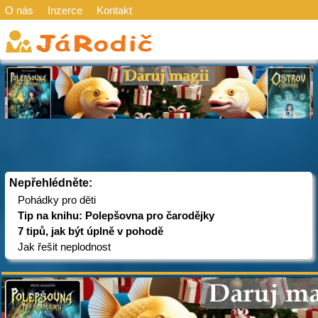
O nás
Inzerce
Kontakt
Nepřehlédněte:
Pohádky pro děti
Tip na knihu: Polepšovna pro čarodějky
7 tipů, jak být úplně v pohodě
Jak řešit neplodnost