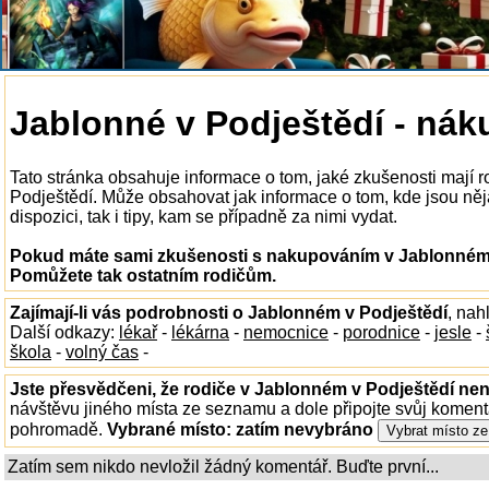
Jablonné v Podještědí - nák
Tato stránka obsahuje informace o tom, jaké zkušenosti mají
Podještědí. Může obsahovat jak informace o tom, kde jsou ně
dispozici, tak i tipy, kam se případně za nimi vydat.
Pokud máte sami zkušenosti s nakupováním v Jablonném v
Pomůžete tak ostatním rodičům.
Zajímají-li vás podrobnosti o Jablonném v Podještědí
, nah
Další odkazy:
lékař
-
lékárna
-
nemocnice
-
porodnice
-
jesle
-
škola
-
volný čas
-
Jste přesvědčeni, že rodiče v Jablonném v Podještědí nena
návštěvu jiného místa ze seznamu a dole připojte svůj koment
pohromadě.
Vybrané místo:
zatím nevybráno
Zatím sem nikdo nevložil žádný komentář. Buďte první...