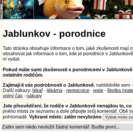
Jablunkov - porodnice
Tato stránka obsahuje informace o tom, jaké zkušenosti mají 
obsahovat jak informace o tom, kde je porodnice v Jablunkově k
ní vydat.
Pokud máte sami zkušenosti s porodnicemi v Jablunkově, 
ostatním rodičům.
Zajímají-li vás podrobnosti o Jablunkově
, nahlédněte sem 
Další odkazy:
lékař
-
lékárna
-
nemocnice
-
jesle
-
školka (mat
volný čas
-
nákupy
Jste přesvědčeni, že rodiče v Jablunkově nenajdou to, co 
jiného místa ze seznamu a dole připojte svůj komentář. Obě i
pohromadě.
Vybrané místo:
zatím nevybráno
Zatím sem nikdo nevložil žádný komentář. Buďte první...