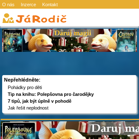
O nás
Inzerce
Kontakt
Nepřehlédněte:
Pohádky pro děti
Tip na knihu: Polepšovna pro čarodějky
7 tipů, jak být úplně v pohodě
Jak řešit neplodnost