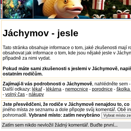
Jáchymov - jesle
Tato stránka obsahuje informace o tom, jaké zkušenosti mají 
obsahovat jak informace o tom, kde jsou nějaké jesle v Jáchymo
případně za nimi vydat.
Pokud máte sami zkušenosti s jeslemi v Jáchymově, napiš
ostatním rodičům.
Zajímají-li vás podrobnosti o Jáchymově
, nahlédněte sem 
Další odkazy:
lékař
-
lékárna
-
nemocnice
-
porodnice
-
školka
-
volný čas
-
nákupy
Jste přesvědčeni, že rodiče v Jáchymově nenajdou to, co 
jiného místa ze seznamu a dole připojte svůj komentář. Obě i
pohromadě.
Vybrané místo:
zatím nevybráno
Zatím sem nikdo nevložil žádný komentář. Buďte první...