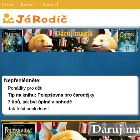
O nás
Inzerce
Kontakt
Nepřehlédněte:
Pohádky pro děti
Tip na knihu: Polepšovna pro čarodějky
7 tipů, jak být úplně v pohodě
Jak řešit neplodnost