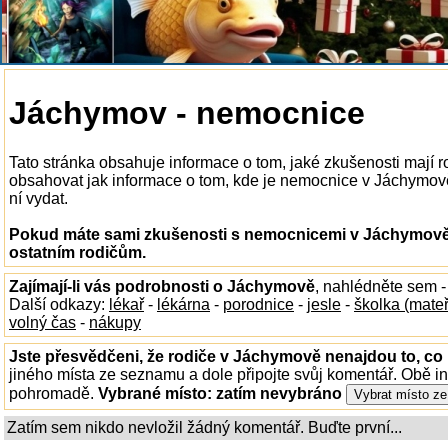
Jáchymov - nemocnice
Tato stránka obsahuje informace o tom, jaké zkušenosti mají
obsahovat jak informace o tom, kde je nemocnice v Jáchymově k
ní vydat.
Pokud máte sami zkušenosti s nemocnicemi v Jáchymově, 
ostatním rodičům.
Zajímají-li vás podrobnosti o Jáchymově
, nahlédněte sem 
Další odkazy:
lékař
-
lékárna
-
porodnice
-
jesle
-
školka (mate
volný čas
-
nákupy
Jste přesvědčeni, že rodiče v Jáchymově nenajdou to, co 
jiného místa ze seznamu a dole připojte svůj komentář. Obě i
pohromadě.
Vybrané místo:
zatím nevybráno
Zatím sem nikdo nevložil žádný komentář. Buďte první...