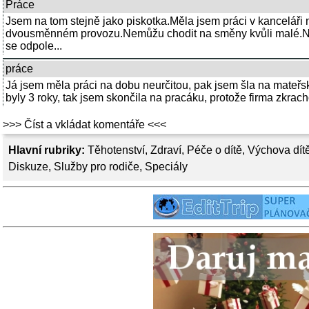
Práce
Jsem na tom stejně jako piskotka.Měla jsem práci v kanceláři
dvousměnném provozu.Nemůžu chodit na směny kvůli malé.Nemě
se odpole...
práce
Já jsem měla práci na dobu neurčitou, pak jsem šla na mateřsk
byly 3 roky, tak jsem skončila na pracáku, protože firma zkracho
>>> Číst a vkládat komentáře <<<
Hlavní rubriky:
Těhotenství
,
Zdraví
,
Péče o dítě
,
Výchova dít
Diskuze
,
Služby pro rodiče
,
Speciály