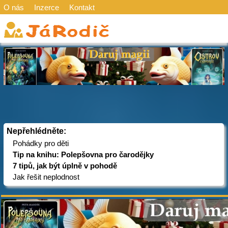
O nás
Inzerce
Kontakt
Nepřehlédněte:
Pohádky pro děti
Tip na knihu: Polepšovna pro čarodějky
7 tipů, jak být úplně v pohodě
Jak řešit neplodnost