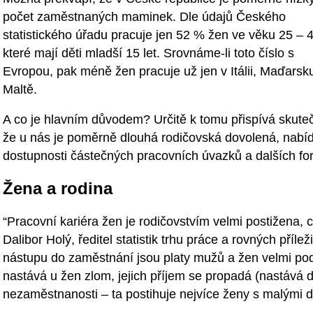
počet zaměstnaných maminek. Dle údajů Českého
statistického úřadu pracuje jen 52 % žen ve věku 25 – 4
které mají děti mladší 15 let. Srovnáme-li toto číslo s
Evropou, pak méně žen pracuje už jen v Itálii, Maďarsk
Maltě.
A co je hlavním důvodem? Určitě k tomu přispívá skute
že u nás je poměrně dlouhá rodičovská dovolená, nabíd
dostupnosti částečných pracovních úvazků a dalších f
Žena a rodina
“Pracovní kariéra žen je rodičovstvím velmi postižena, c
Dalibor Holý, ředitel statistik trhu práce a rovných příle
nástupu do zaměstnání jsou platy mužů a žen velmi podo
nastává u žen zlom, jejich příjem se propadá (nastává d
nezaměstnanosti – ta postihuje nejvíce ženy s malými d