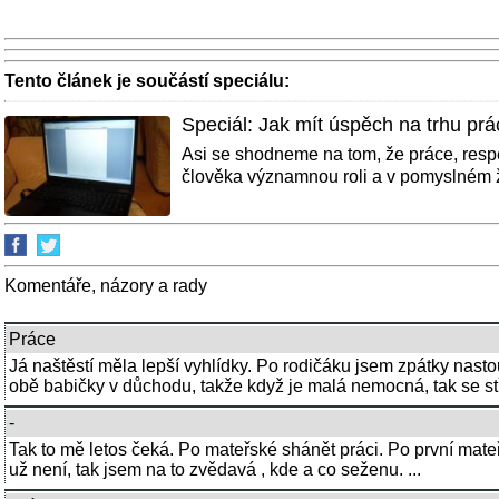
Tento článek je součástí speciálu:
Speciál: Jak mít úspěch na trhu prá
Asi se shodneme na tom, že práce, respe
člověka významnou roli a v pomyslném ž
Komentáře, názory a rady
Práce
Já naštěstí měla lepší vyhlídky. Po rodičáku jsem zpátky nast
obě babičky v důchodu, takže když je malá nemocná, tak se stří
-
Tak to mě letos čeká. Po mateřské shánět práci. Po první mate
už není, tak jsem na to zvědavá , kde a co seženu. ...