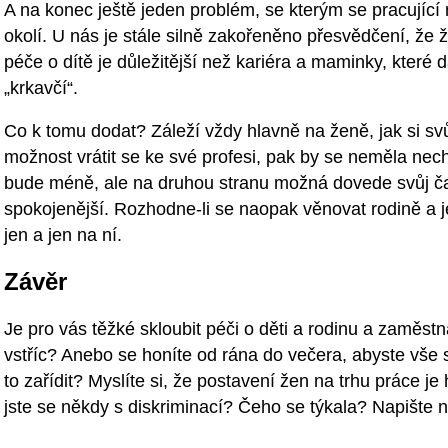
A na konec ještě jeden problém, se kterým se pracujíc
okolí. U nás je stále silně zakořeněno přesvědčení, že 
péče o dítě je důležitější než kariéra a maminky, které d
„krkavčí“.
Co k tomu dodat? Záleží vždy hlavně na ženě, jak si svů
možnost vrátit se ke své profesi, pak by se neměla necha
bude méně, ale na druhou stranu možná dovede svůj čas
spokojenější. Rozhodne-li se naopak věnovat rodině a je
jen a jen na ní.
Závěr
Je pro vás těžké skloubit péči o děti a rodinu a zaměs
vstříc? Anebo se honíte od rána do večera, abyste vše sti
to zařídit? Myslíte si, že postavení žen na trhu práce j
jste se někdy s diskriminací? Čeho se týkala? Napište n