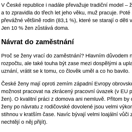
V České republice i nadále převažuje tradiční model –
a to zpravidla do třech let jeho věku, muž pracuje. Pot
převážné většině rodin (83,1 %), které se starají o děti 
Jen 10 % žen zůstává doma.
Návrat do zaměstnání
Proč se ženy vrací do zaměstnání? Hlavním důvodem ná
rozpočtu, ale také touha být zase mezi dospělými a uplat
uznání, vrátit se k tomu, co člověk uměl a co ho bavilo.
České ženy mají oproti zemím západní Evropy obrovsk
možnost pracovat na zkrácený pracovní úvazek (v EU 
žen). O kvalitní práci z domova ani nemluvě. Přitom by o
ženy po návratu z rodičovské dovolené jsou velmi výko
stihnou v kratším čase. Navíc bývají velmi loajální vůči 
nechtějí o něj přijít).