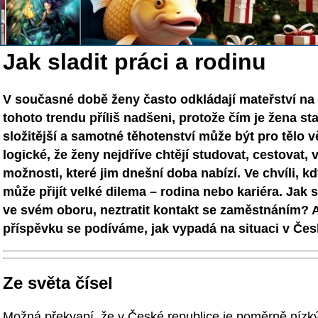
Jak sladit práci a rodinu
V současné době ženy často odkládají mateřství na 
tohoto trendu příliš nadšeni, protože čím je žena st
složitější a samotné těhotenství může být pro tělo v
logické, že ženy nejdříve chtějí studovat, cestovat, 
možnosti, které jim dnešní doba nabízí. Ve chvíli, 
může přijít velké dilema – rodina nebo kariéra. Jak s
ve svém oboru, neztratit kontakt se zaměstnáním? 
příspěvku se podíváme, jak vypadá na situaci v Čes
Ze světa čísel
Možná překvapí, že v České republice je poměrně nízk