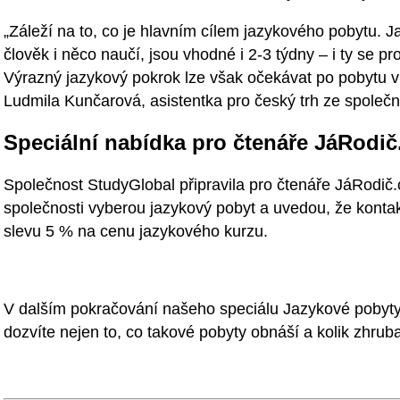
„Záleží na to, co je hlavním cílem jazykového pobytu. J
člověk i něco naučí, jsou vhodné i 2-3 týdny – i ty se p
Výrazný jazykový pokrok lze však očekávat po pobytu v
Ludmila Kunčarová, asistentka pro český trh ze společn
Speciální nabídka pro čtenáře JáRodič
Společnost StudyGlobal připravila pro čtenáře JáRodič.cz 
společnosti vyberou jazykový pobyt a uvedou, že kontak
slevu 5 % na cenu jazykového kurzu.
V dalším pokračování našeho speciálu Jazykové pobyty 
dozvíte nejen to, co takové pobyty obnáší a kolik zhruba 