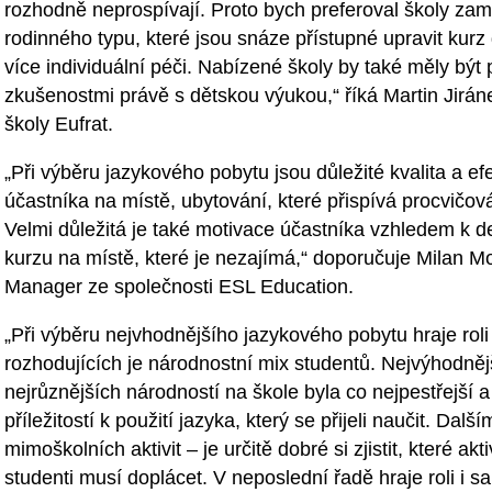
rozhodně neprospívají. Proto bych preferoval školy zamě
rodinného typu, které jsou snáze přístupné upravit kurz dl
více individuální péči. Nabízené školy by také měly být 
zkušenostmi právě s dětskou výukou,“ říká Martin Jirá
školy Eufrat.
„Při výběru jazykového pobytu jsou důležité kvalita a efe
účastníka na místě, ubytování, které přispívá procvičov
Velmi důležitá je také motivace účastníka vzhledem k des
kurzu na místě, které je nezajímá,“ doporučuje Milan M
Manager ze společnosti ESL Education.
„Při výběru nejvhodnějšího jazykového pobytu hraje roli
rozhodujících je národnostní mix studentů. Nejvýhodně
nejrůznějších národností na škole byla co nejpestřejší a
příležitostí k použití jazyka, který se přijeli naučit. Da
mimoškolních aktivit – je určitě dobré si zjistit, které ak
studenti musí doplácet. V neposlední řadě hraje roli i s