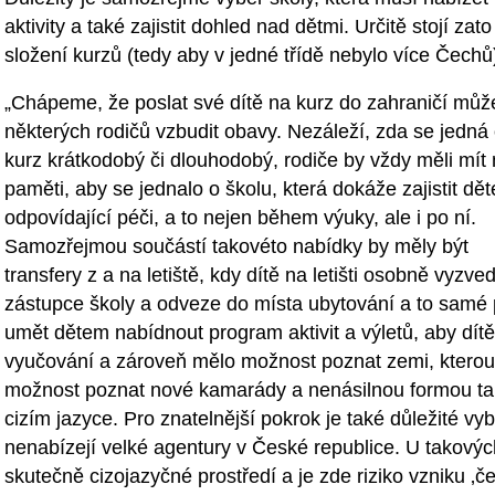
aktivity a také zajistit dohled nad dětmi. Určitě stojí zat
složení kurzů (tedy aby v jedné třídě nebylo více Čechů)
„Chápeme, že poslat své dítě na kurz do zahraničí můž
některých rodičů vzbudit obavy. Nezáleží, zda se jedná
kurz krátkodobý či dlouhodobý, rodiče by vždy měli mít
paměti, aby se jednalo o školu, která dokáže zajistit dě
odpovídající péči, a to nejen během výuky, ale i po ní.
Samozřejmou součástí takovéto nabídky by měly být
transfery z a na letiště, kdy dítě na letišti osobně vyzve
zástupce školy a odveze do místa ubytování a to samé p
umět dětem nabídnout program aktivit a výletů, aby dít
vyučování a zároveň mělo možnost poznat zemi, kterou n
možnost poznat nové kamarády a nenásilnou formou ta
cizím jazyce. Pro znatelnější pokrok je také důležité vy
nenabízejí velké agentury v České republice. U takovýc
skutečně cizojazyčné prostředí a je zde riziko vzniku ‚č