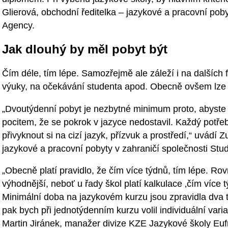
Glierová, obchodní ředitelka – jazykové a pracovní poby
Agency.
Jak dlouhý by měl pobyt být
Čím déle, tím lépe. Samozřejmě ale záleží i na dalších f
výuky, na očekávání studenta apod. Obecně ovšem lze ř
„Dvoutýdenní pobyt je nezbytné minimum proto, abyste
pocitem, že se pokrok v jazyce nedostavil. Každý potřebu
přivyknout si na cizí jazyk, přízvuk a prostředí,“ uvádí 
jazykové a pracovní pobyty v zahraničí společnosti Stu
„Obecně platí pravidlo, že čím více týdnů, tím lépe. Ro
výhodnější, neboť u řady škol platí kalkulace ‚čím více t
Minimální doba na jazykovém kurzu jsou zpravidla dva t
pak bych při jednotýdenním kurzu volil individuální vari
Martin Jiránek, manažer divize KZE Jazykové školy Eufr