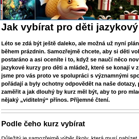
Jak vybírat pro děti jazykový
Léto se zdá být ještě daleko, ale možná už nyní plá
během prázdnin. Samozřejmě chcete, aby si děti vol
postaráno a asi oceníte i to, když se naučí něco 
jazykové kurzy pro děti a mládež, které se konají v
jsme pro vás proto ve spolupráci s významnými spo
pořádají a byly ochotny odpovědět na naše dotazy, př
zaměřit a jak dlouhý by kurz měl být, aby to pro ml
nějaký „viditelný“ přínos. Příjemné čtení.
Podle čeho kurz vybírat
Důležitý je samozřejmě výběr školy, která musí nabízet 