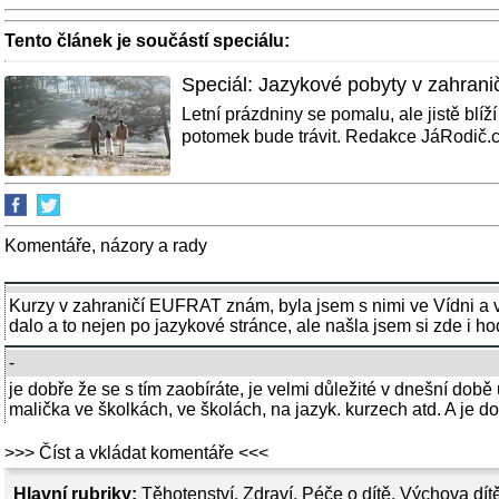
Tento článek je součástí speciálu:
Speciál: Jazykové pobyty v zahranič
Letní prázdniny se pomalu, ale jistě blíž
potomek bude trávit. Redakce JáRodič.cz
Komentáře, názory a rady
Kurzy v zahraničí EUFRAT znám, byla jsem s nimi ve Vídni a v
dalo a to nejen po jazykové stránce, ale našla jsem si zde i ho
-
je dobře že se s tím zaobíráte, je velmi důležité v dnešní době 
malička ve školkách, ve školách, na jazyk. kurzech atd. A je do
>>> Číst a vkládat komentáře <<<
Hlavní rubriky:
Těhotenství
,
Zdraví
,
Péče o dítě
,
Výchova dít