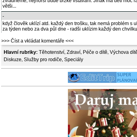
zvládneme, nejhorší bude brzké vstávání. Jinak má děti moc rá
větši...
-
když člověk uklízí atd. každý den trošku, tak nemá problém s u
za týden nebo za dva půl dne - radši uklízim každý den chvilku
>>> Číst a vkládat komentáře <<<
Hlavní rubriky:
Těhotenství
,
Zdraví
,
Péče o dítě
,
Výchova dít
Diskuze
,
Služby pro rodiče
,
Speciály