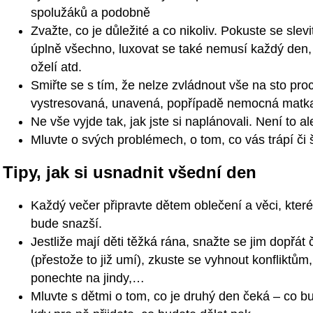
spolužáků a podobně
Zvažte, co je důležité a co nikoliv. Pokuste se slev
úplně všechno, luxovat se také nemusí každý den,
oželí atd.
Smiřte se s tím, že nelze zvládnout vše na sto proc
vystresovaná, unavená, popřípadě nemocná matka 
Ne vše vyjde tak, jak jste si naplánovali. Není to a
Mluvte o svých problémech, o tom, co vás trápí či 
Tipy, jak si usnadnit všední den
Každý večer připravte dětem oblečení a věci, kte
bude snazší.
Jestliže mají děti těžká rána, snažte se jim dopř
(přestože to již umí), zkuste se vyhnout konfliktům,
ponechte na jindy,…
Mluvte s dětmi o tom, co je druhý den čeká – co 