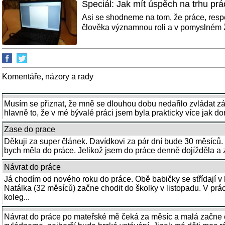
Speciál: Jak mít úspěch na trhu prá
Asi se shodneme na tom, že práce, respe
člověka významnou roli a v pomyslném ž
Komentáře, názory a rady
Musím se přiznat, že mně se dlouhou dobu nedařilo zvládat z
hlavně to, že v mé bývalé práci jsem byla prakticky více jak do
Zase do prace
Děkuji za super článek. Davídkovi za pár dní bude 30 měsíců. O
bych měla do práce. Jelikož jsem do práce denně dojížděla a 
Návrat do práce
Já chodím od nového roku do práce. Obě babičky se střídají v 
Natálka (32 měsíců) začne chodit do školky v listopadu. V prá
koleg...
Návrat do práce po mateřské mě čeká za měsíc a malá začne c