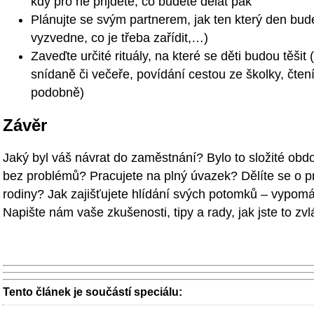
kdy pro ně přijdete, co budete dělat pak
Plánujte se svým partnerem, jak ten který den bude
vyzvedne, co je třeba zařídit,…)
Zaveďte určité rituály, na které se děti budou těši
snídaně či večeře, povídání cestou ze školky, čte
podobně)
Závěr
Jaký byl váš návrat do zaměstnání? Bylo to složité obdo
bez problémů? Pracujete na plný úvazek? Dělíte se o pr
rodiny? Jak zajišťujete hlídání svých potomků – vypomáh
Napište nám vaše zkušenosti, tipy a rady, jak jste to zvlá
Tento článek je součástí speciálu: