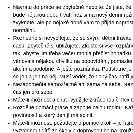
Návratu do práce se zbytečně nebojte. Je jisté, že 
bude nějakou dobu trvat, než si na nový denní rež
zvyknete, ale po nějaké době vám to přijde napros
normální.
Rozhodně si nevyčítejte, že se svými dětmi trávíte
času. Zbytečně si ubližujete. Zkuste si vše rozplán
tak, abyste jim třeba večer mohla přečíst pohádku č
věnovala nějakou chvilku na popovídání, pomazlen
akcím a podobně. A ještě poznámka: Podstatné je v
se jen a jen na něj. Musí vědět, že daný čas patří 
Nezapomeňte samozřejmě ani sama na sebe. Nezan
čas jen pro sebe.
Máte-li možnost a chuť, využijte zkrácenou či flexi
Rozdělte domácí práce a zapojte celou rodinu. Kaž
povinností a který den jí má splnit.
Máte-li možnost, požádejte o pomoc okolí – je fajn
vyzvednout dítě ze školy a doprovodit ho na krouže