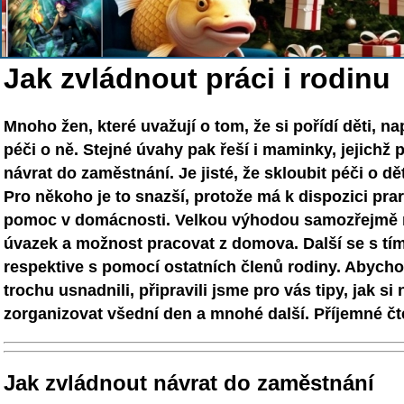
Jak zvládnout práci i rodinu
Mnoho žen, které uvažují o tom, že si pořídí děti, na
péči o ně. Stejné úvahy pak řeší i maminky, jejichž p
návrat do zaměstnání. Je jisté, že skloubit péči o d
Pro někoho je to snazší, protože má k dispozici prar
pomoc v domácnosti. Velkou výhodou samozřejmě m
úvazek a možnost pracovat z domova. Další se s tí
respektive s pomocí ostatních členů rodiny. Abyc
trochu usnadnili, připravili jsme pro vás tipy, jak si 
zorganizovat všední den a mnohé další. Příjemné čt
Jak zvládnout návrat do zaměstnání