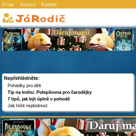
O nás
Inzerce
Kontakt
Nepřehlédněte:
Pohádky pro děti
Tip na knihu: Polepšovna pro čarodějky
7 tipů, jak být úplně v pohodě
Jak řešit neplodnost