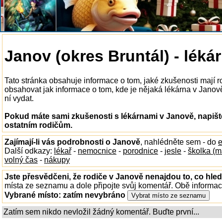
Janov (okres Bruntál) - léká
Tato stránka obsahuje informace o tom, jaké zkušenosti mají 
obsahovat jak informace o tom, kde je nějaká lékárna v Janově 
ní vydat.
Pokud máte sami zkušenosti s lékárnami v Janově, napišt
ostatním rodičům.
Zajímají-li vás podrobnosti o Janově
, nahlédněte sem - do
e
Další odkazy:
lékař
-
nemocnice
-
porodnice
-
jesle
-
školka (m
volný čas
-
nákupy
Jste přesvědčeni, že rodiče v Janově nenajdou to, co hled
místa ze seznamu a dole připojte svůj komentář. Obě informa
Vybrané místo:
zatím nevybráno
Zatím sem nikdo nevložil žádný komentář. Buďte první...