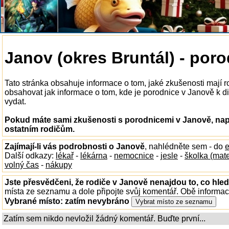
Janov (okres Bruntál) - por
Tato stránka obsahuje informace o tom, jaké zkušenosti mají 
obsahovat jak informace o tom, kde je porodnice v Janově k dis
vydat.
Pokud máte sami zkušenosti s porodnicemi v Janově, napi
ostatním rodičům.
Zajímají-li vás podrobnosti o Janově
, nahlédněte sem - do
e
Další odkazy:
lékař
-
lékárna
-
nemocnice
-
jesle
-
školka (mat
volný čas
-
nákupy
Jste přesvědčeni, že rodiče v Janově nenajdou to, co hled
místa ze seznamu a dole připojte svůj komentář. Obě informa
Vybrané místo:
zatím nevybráno
Zatím sem nikdo nevložil žádný komentář. Buďte první...