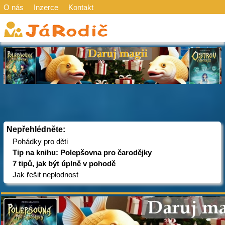
O nás
Inzerce
Kontakt
Nepřehlédněte:
Pohádky pro děti
Tip na knihu: Polepšovna pro čarodějky
7 tipů, jak být úplně v pohodě
Jak řešit neplodnost