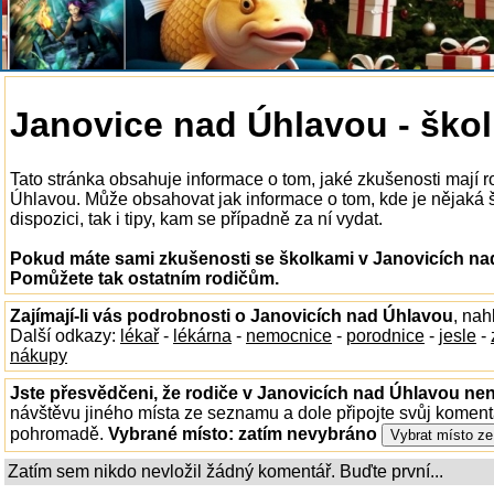
Janovice nad Úhlavou - škol
Tato stránka obsahuje informace o tom, jaké zkušenosti mají 
Úhlavou. Může obsahovat jak informace o tom, kde je nějaká 
dispozici, tak i tipy, kam se případně za ní vydat.
Pokud máte sami zkušenosti se školkami v Janovicích nad
Pomůžete tak ostatním rodičům.
Zajímají-li vás podrobnosti o Janovicích nad Úhlavou
, na
Další odkazy:
lékař
-
lékárna
-
nemocnice
-
porodnice
-
jesle
-
nákupy
Jste přesvědčeni, že rodiče v Janovicích nad Úhlavou nen
návštěvu jiného místa ze seznamu a dole připojte svůj koment
pohromadě.
Vybrané místo:
zatím nevybráno
Zatím sem nikdo nevložil žádný komentář. Buďte první...