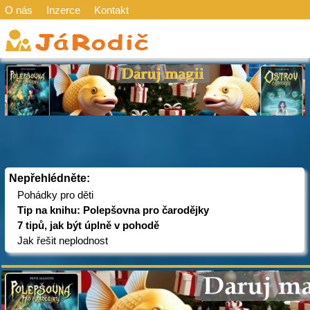
O nás
Inzerce
Kontakt
Nepřehlédněte:
Pohádky pro děti
Tip na knihu: Polepšovna pro čarodějky
7 tipů, jak být úplně v pohodě
Jak řešit neplodnost