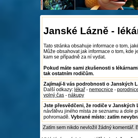
Janské Lázně - léká
Tato stránka obsahuje informace o tom, jak
Může obsahovat jak informace o tom, kde je 
kam se případně za ní vydat.
Pokud máte sami zkušenosti s lékárnami
tak ostatním rodičům.
Zajímají-li vás podrobnosti o Janských 
Další odkazy:
lékař
-
nemocnice
-
porodnic
volný čas
-
nákupy
Jste přesvědčeni, že rodiče v Janských 
návštěvu jiného místa ze seznamu a dole př
pohromadě.
Vybrané místo:
zatím nevyb
Zatím sem nikdo nevložil žádný komentář. Bu