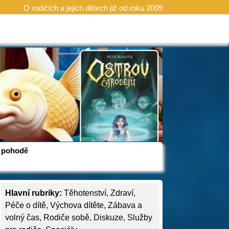
O rodičích a jejich dětech již od roku 2009
 v pohodě
Hlavní rubriky:
Těhotenství
,
Zdraví
,
Péče o dítě
,
Výchova dítěte
,
Zábava a
volný čas
,
Rodiče sobě
,
Diskuze
,
Služby