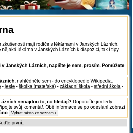
rna
é zkušenosti mají rodiče s lékárnami v Janských Lázních.
nějaká lékárna v Janských Lázních k dispozici, tak i tipy,
 v Janských Lázních, napište je sem, prosím. Pomůžete
Lázních
, nahlédněte sem - do
encyklopedie Wikipedia.
e
-
jesle
-
školka (mateřská)
-
základní škola
-
střední škola
-
Lázních nenajdou to, co hledají?
Doporučte jim tedy
ipojte svůj komentář. Obě informace se po odeslání zobrazí
ráno
ďte první...