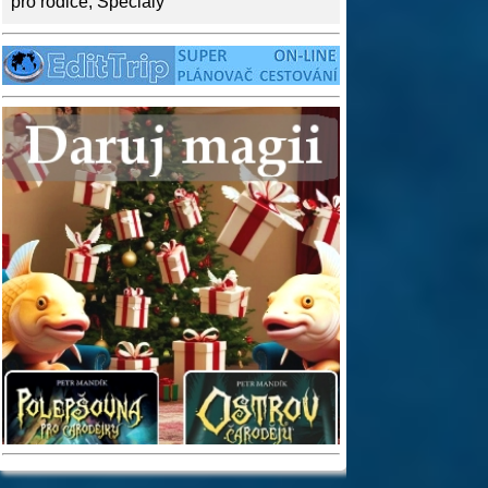
pro rodiče
,
Speciály