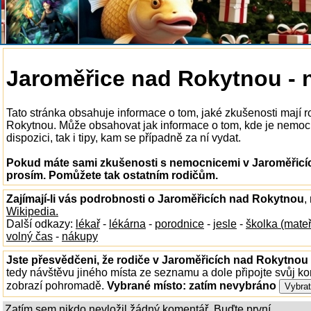
Jaroměřice nad Rokytnou -
Tato stránka obsahuje informace o tom, jaké zkušenosti mají 
Rokytnou. Může obsahovat jak informace o tom, kde je nemoc
dispozici, tak i tipy, kam se případně za ní vydat.
Pokud máte sami zkušenosti s nemocnicemi v Jaroměřicíc
prosím. Pomůžete tak ostatním rodičům.
Zajímají-li vás podrobnosti o Jaroměřicích nad Rokytnou
,
Wikipedia.
Další odkazy:
lékař
-
lékárna
-
porodnice
-
jesle
-
školka (mate
volný čas
-
nákupy
Jste přesvědčeni, že rodiče v Jaroměřicích nad Rokytnou 
tedy návštěvu jiného místa ze seznamu a dole připojte svůj k
zobrazí pohromadě.
Vybrané místo:
zatím nevybráno
Zatím sem nikdo nevložil žádný komentář. Buďte první...