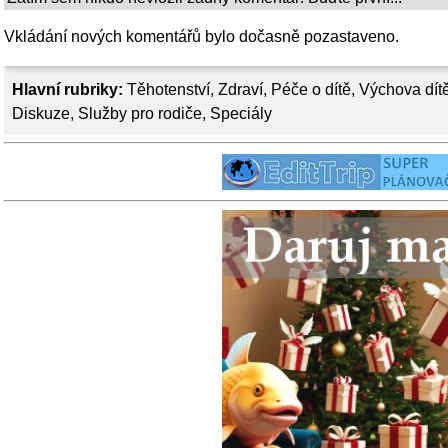
Vkládání nových komentářů bylo dočasně pozastaveno.
Hlavní rubriky:
Těhotenství
,
Zdraví
,
Péče o dítě
,
Výchova dít
Diskuze
,
Služby pro rodiče
,
Speciály