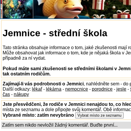
Jemnice - střední škola
Tato stránka obsahuje informace o tom, jaké zkušenosti mají r
Může obsahovat jak informace o tom, kde je nějaká škola v Jemn
případně za ní vydat.
Pokud máte sami zkušenosti se středními školami v Jemni
tak ostatním rodičům.
Zajímají-li vás podrobnosti o Jemnici
, nahlédněte sem - do
Další odkazy:
lékař
-
lékárna
-
nemocnice
-
porodnice
-
jesle
-
čas
-
nákupy
Jste přesvědčeni, že rodiče v Jemnici nenajdou to, co hled
místa ze seznamu a dole připojte svůj komentář. Obě informa
Vybrané místo:
zatím nevybráno
Zatím sem nikdo nevložil žádný komentář. Buďte první...