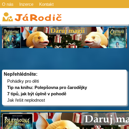
O nás
Inzerce
Kontakt
Nepřehlédněte:
Pohádky pro děti
Tip na knihu: Polepšovna pro čarodějky
7 tipů, jak být úplně v pohodě
Jak řešit neplodnost