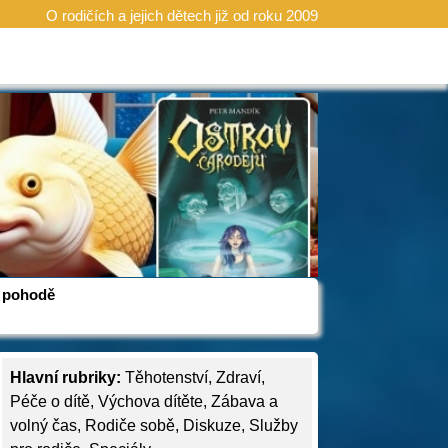
O rodičích a jejich dětech již od roku 2009
 v pohodě
Hlavní rubriky:
Těhotenství
,
Zdraví
,
Péče o dítě
,
Výchova dítěte
,
Zábava a
volný čas
,
Rodiče sobě
,
Diskuze
,
Služby