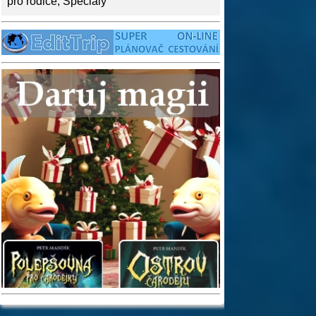
pro rodiče
,
Speciály