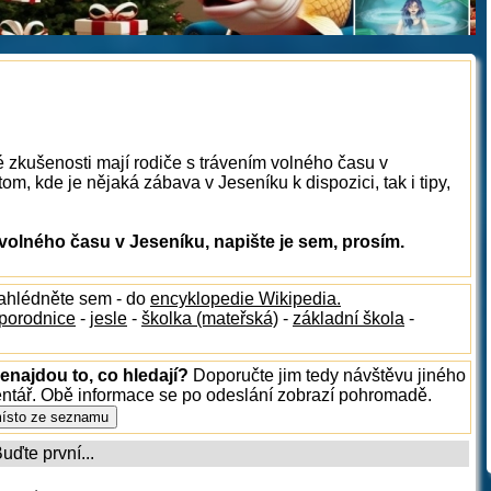
é zkušenosti mají rodiče s trávením volného času v
m, kde je nějaká zábava v Jeseníku k dispozici, tak i tipy,
olného času v Jeseníku, napište je sem, prosím.
nahlédněte sem - do
encyklopedie Wikipedia.
porodnice
-
jesle
-
školka (mateřská)
-
základní škola
-
enajdou to, co hledají?
Doporučte jim tedy návštěvu jiného
entář. Obě informace se po odeslání zobrazí pohromadě.
ďte první...