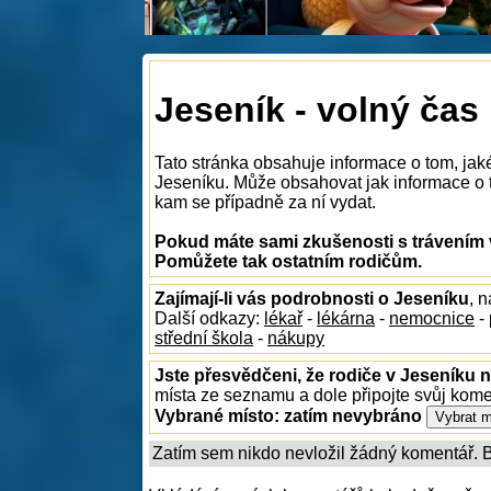
Jeseník - volný čas
Tato stránka obsahuje informace o tom, jak
Jeseníku. Může obsahovat jak informace o to
kam se případně za ní vydat.
Pokud máte sami zkušenosti s trávením v
Pomůžete tak ostatním rodičům.
Zajímají-li vás podrobnosti o Jeseníku
, 
Další odkazy:
lékař
-
lékárna
-
nemocnice
-
střední škola
-
nákupy
Jste přesvědčeni, že rodiče v Jeseníku n
místa ze seznamu a dole připojte svůj kom
Vybrané místo:
zatím nevybráno
Zatím sem nikdo nevložil žádný komentář. Bu