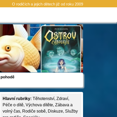
O rodičích a jejich dětech již od roku 2009
 v pohodě
Hlavní rubriky:
Těhotenství
,
Zdraví
,
Péče o dítě
,
Výchova dítěte
,
Zábava a
volný čas
,
Rodiče sobě
,
Diskuze
,
Služby