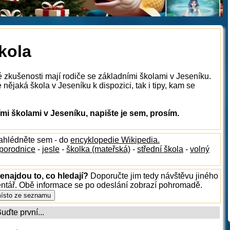
kola
é zkušenosti mají rodiče se základními školami v Jeseníku.
nějaká škola v Jeseníku k dispozici, tak i tipy, kam se
i školami v Jeseníku, napište je sem, prosím.
nahlédněte sem - do
encyklopedie Wikipedia.
porodnice
-
jesle
-
školka (mateřská)
-
střední škola
-
volný
enajdou to, co hledají?
Doporučte jim tedy návštěvu jiného
entář. Obě informace se po odeslání zobrazí pohromadě.
ďte první...