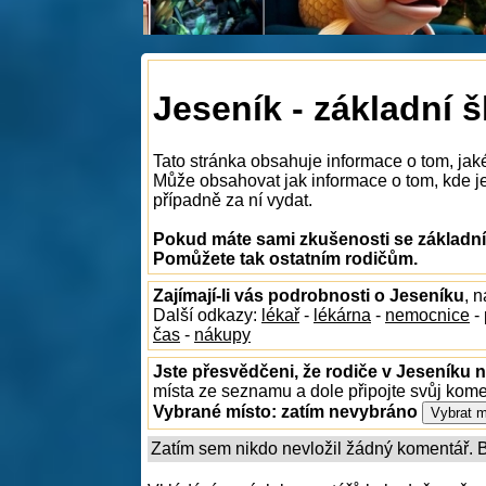
Jeseník - základní š
Tato stránka obsahuje informace o tom, jak
Může obsahovat jak informace o tom, kde je 
případně za ní vydat.
Pokud máte sami zkušenosti se základním
Pomůžete tak ostatním rodičům.
Zajímají-li vás podrobnosti o Jeseníku
, 
Další odkazy:
lékař
-
lékárna
-
nemocnice
-
čas
-
nákupy
Jste přesvědčeni, že rodiče v Jeseníku n
místa ze seznamu a dole připojte svůj kom
Vybrané místo:
zatím nevybráno
Zatím sem nikdo nevložil žádný komentář. Bu