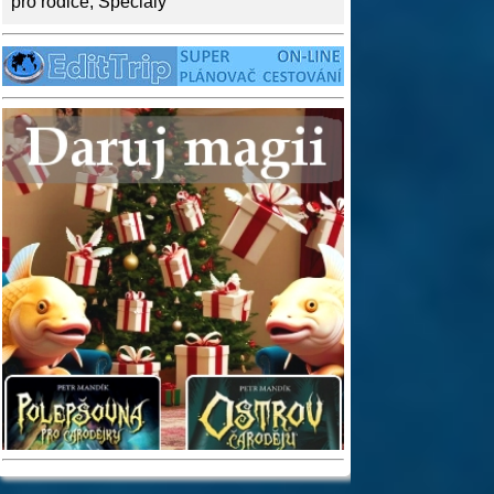
pro rodiče
,
Speciály