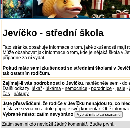
Jevíčko - střední škola
Tato stránka obsahuje informace o tom, jaké zkušenosti mají r
Může obsahovat jak informace o tom, kde je nějaká škola v Jeví
případně za ní vydat.
Pokud máte sami zkušenosti se středními školami v Jevíč
tak ostatním rodičům.
Zajímají-li vás podrobnosti o Jevíčku
, nahlédněte sem - do
Další odkazy:
lékař
-
lékárna
-
nemocnice
-
porodnice
-
jesle
-
čas
-
nákupy
Jste přesvědčeni, že rodiče v Jevíčku nenajdou to, co hled
místa ze seznamu a dole připojte svůj komentář. Obě informa
Vybrané místo:
zatím nevybráno
Zatím sem nikdo nevložil žádný komentář. Buďte první...