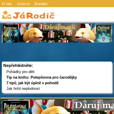
O nás
Inzerce
Kontakt
Nepřehlédněte:
Pohádky pro děti
Tip na knihu: Polepšovna pro čarodějky
7 tipů, jak být úplně v pohodě
Jak řešit neplodnost