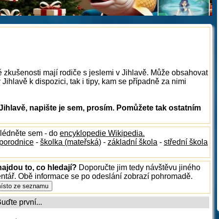
é zkušenosti mají rodiče s jeslemi v Jihlavě. Může obsahovat
Jihlavě k dispozici, tak i tipy, kam se případně za nimi
Jihlavě, napište je sem, prosím. Pomůžete tak ostatním
hlédněte sem - do
encyklopedie Wikipedia.
porodnice
-
školka (mateřská)
-
základní škola
-
střední škola
ajdou to, co hledají?
Doporučte jim tedy návštěvu jiného
entář. Obě informace se po odeslání zobrazí pohromadě.
ďte první...