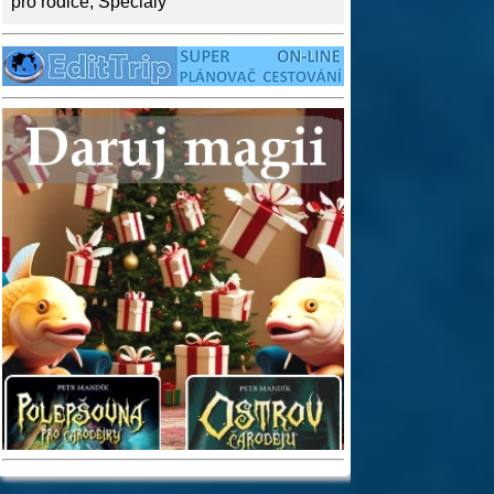
pro rodiče
,
Speciály