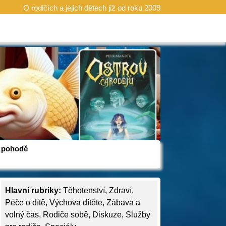
O rodičích a jejich dětech již od roku 2009
 v pohodě
Hlavní rubriky:
Těhotenství
,
Zdraví
,
Péče o dítě
,
Výchova dítěte
,
Zábava a
volný čas
,
Rodiče sobě
,
Diskuze
,
Služby