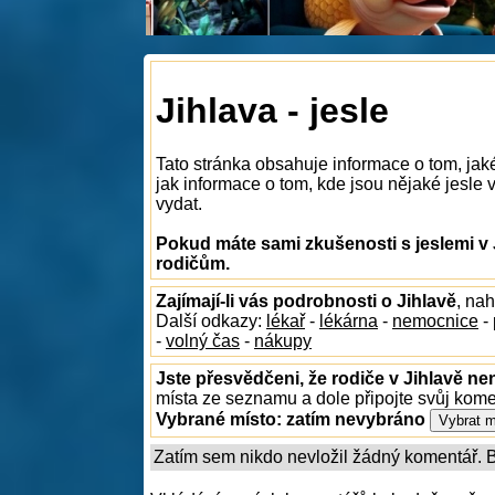
Jihlava - jesle
Tato stránka obsahuje informace o tom, jak
jak informace o tom, kde jsou nějaké jesle v 
vydat.
Pokud máte sami zkušenosti s jeslemi v 
rodičům.
Zajímají-li vás podrobnosti o Jihlavě
, na
Další odkazy:
lékař
-
lékárna
-
nemocnice
-
-
volný čas
-
nákupy
Jste přesvědčeni, že rodiče v Jihlavě nen
místa ze seznamu a dole připojte svůj kom
Vybrané místo:
zatím nevybráno
Zatím sem nikdo nevložil žádný komentář. Bu