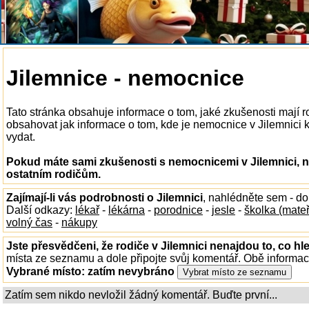
Jilemnice - nemocnice
Tato stránka obsahuje informace o tom, jaké zkušenosti mají 
obsahovat jak informace o tom, kde je nemocnice v Jilemnici k d
vydat.
Pokud máte sami zkušenosti s nemocnicemi v Jilemnici, n
ostatním rodičům.
Zajímají-li vás podrobnosti o Jilemnici
, nahlédněte sem - d
Další odkazy:
lékař
-
lékárna
-
porodnice
-
jesle
-
školka (mate
volný čas
-
nákupy
Jste přesvědčeni, že rodiče v Jilemnici nenajdou to, co hl
místa ze seznamu a dole připojte svůj komentář. Obě informa
Vybrané místo:
zatím nevybráno
Zatím sem nikdo nevložil žádný komentář. Buďte první...