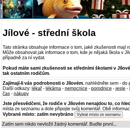
Jílové - střední škola
Tato stránka obsahuje informace o tom, jaké zkušenosti mají r
Může obsahovat jak informace o tom, kde je nějaká škola v Jílo
případně za ní vydat.
Pokud máte sami zkušenosti se středními školami v Jílov
tak ostatním rodičům.
Zajímají-li vás podrobnosti o Jílovém
, nahlédněte sem - do
Další odkazy:
lékař
-
lékárna
-
nemocnice
-
porodnice
-
jesle
-
čas
-
nákupy
Jste přesvědčeni, že rodiče v Jílovém nenajdou to, co hled
místa ze seznamu a dole připojte svůj komentář. Obě informa
Vybrané místo:
zatím nevybráno
Zatím sem nikdo nevložil žádný komentář. Buďte první...