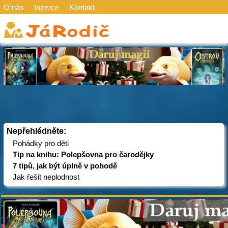
O nás
Inzerce
Kontakt
Nepřehlédněte:
Pohádky pro děti
Tip na knihu: Polepšovna pro čarodějky
7 tipů, jak být úplně v pohodě
Jak řešit neplodnost