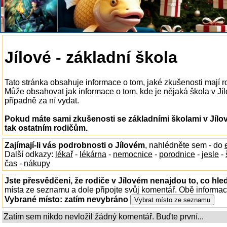
Jílové - základní škola
Tato stránka obsahuje informace o tom, jaké zkušenosti mají r
Může obsahovat jak informace o tom, kde je nějaká škola v Jílo
případně za ní vydat.
Pokud máte sami zkušenosti se základními školami v Jílo
tak ostatním rodičům.
Zajímají-li vás podrobnosti o Jílovém
, nahlédněte sem - do
Další odkazy:
lékař
-
lékárna
-
nemocnice
-
porodnice
-
jesle
-
čas
-
nákupy
Jste přesvědčeni, že rodiče v Jílovém nenajdou to, co hled
místa ze seznamu a dole připojte svůj komentář. Obě informa
Vybrané místo:
zatím nevybráno
Zatím sem nikdo nevložil žádný komentář. Buďte první...