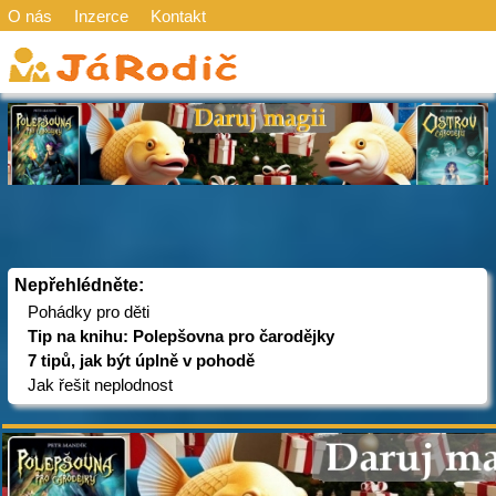
O nás
Inzerce
Kontakt
Nepřehlédněte:
Pohádky pro děti
Tip na knihu: Polepšovna pro čarodějky
7 tipů, jak být úplně v pohodě
Jak řešit neplodnost