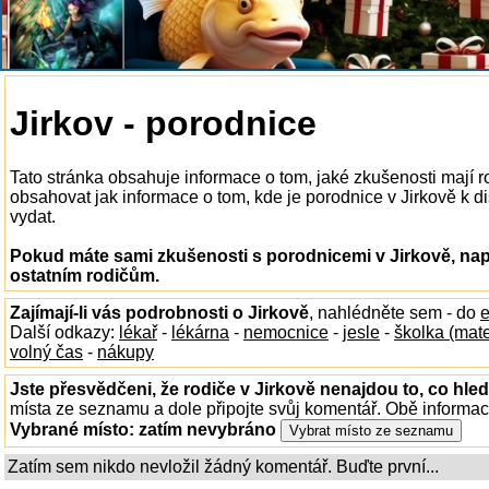
Jirkov - porodnice
Tato stránka obsahuje informace o tom, jaké zkušenosti mají 
obsahovat jak informace o tom, kde je porodnice v Jirkově k dis
vydat.
Pokud máte sami zkušenosti s porodnicemi v Jirkově, nap
ostatním rodičům.
Zajímají-li vás podrobnosti o Jirkově
, nahlédněte sem - do
e
Další odkazy:
lékař
-
lékárna
-
nemocnice
-
jesle
-
školka (mat
volný čas
-
nákupy
Jste přesvědčeni, že rodiče v Jirkově nenajdou to, co hled
místa ze seznamu a dole připojte svůj komentář. Obě informa
Vybrané místo:
zatím nevybráno
Zatím sem nikdo nevložil žádný komentář. Buďte první...