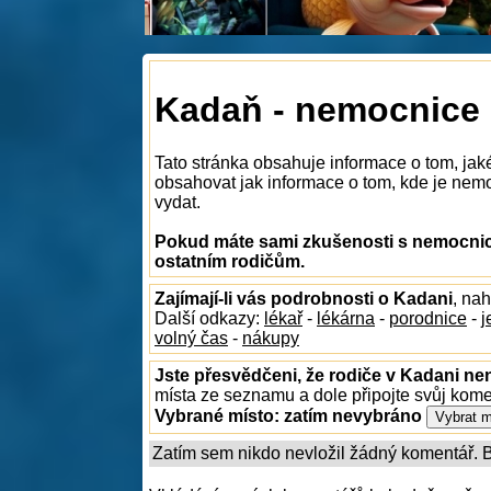
Kadaň - nemocnice
Tato stránka obsahuje informace o tom, ja
obsahovat jak informace o tom, kde je nemoc
vydat.
Pokud máte sami zkušenosti s nemocnice
ostatním rodičům.
Zajímají-li vás podrobnosti o Kadani
, na
Další odkazy:
lékař
-
lékárna
-
porodnice
-
j
volný čas
-
nákupy
Jste přesvědčeni, že rodiče v Kadani nen
místa ze seznamu a dole připojte svůj kom
Vybrané místo:
zatím nevybráno
Zatím sem nikdo nevložil žádný komentář. Bu