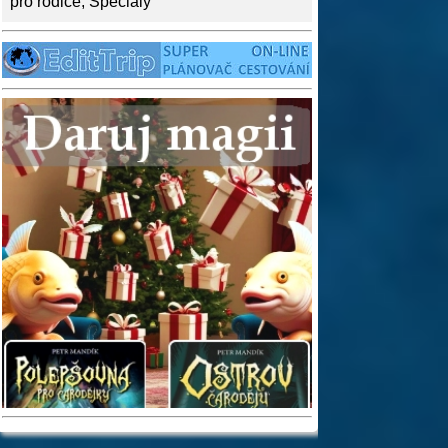
pro rodiče
,
Speciály