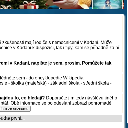
ké zkušenosti mají rodiče s nemocnicemi v Kadani. Může
nice v Kadani k dispozici, tak i tipy, kam se případně za ní
mi v Kadani, napište je sem, prosím. Pomůžete tak
hlédněte sem - do
encyklopedie Wikipedia.
esle
-
školka (mateřská)
-
základní škola
-
střední škola
-
ajdou to, co hledají?
Doporučte jim tedy návštěvu jiného
entář. Obě informace se po odeslání zobrazí pohromadě.
ďte první...