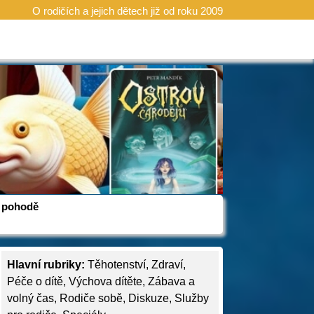
O rodičích a jejich dětech již od roku 2009
 v pohodě
Hlavní rubriky:
Těhotenství
,
Zdraví
,
Péče o dítě
,
Výchova dítěte
,
Zábava a
volný čas
,
Rodiče sobě
,
Diskuze
,
Služby