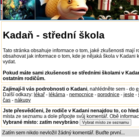
Kadaň - střední škola
Tato stránka obsahuje informace o tom, jaké zkušenosti mají 
obsahovat jak informace o tom, kde je nějaká škola v Kadani k d
vydat.
Pokud máte sami zkušenosti se středními školami v Kadan
ostatním rodičům.
Zajímají-li vás podrobnosti o Kadani
, nahlédněte sem - do
e
Další odkazy:
lékař
-
lékárna
-
nemocnice
-
porodnice
-
jesle
-
čas
-
nákupy
Jste přesvědčeni, že rodiče v Kadani nenajdou to, co hled
místa ze seznamu a dole připojte svůj komentář. Obě informa
Vybrané místo:
zatím nevybráno
Zatím sem nikdo nevložil žádný komentář. Buďte první...