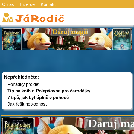
O nás
Inzerce
Kontakt
Nepřehlédněte:
Pohádky pro děti
Tip na knihu: Polepšovna pro čarodějky
7 tipů, jak být úplně v pohodě
Jak řešit neplodnost