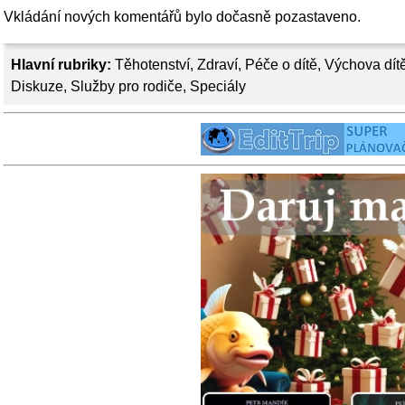
Vkládání nových komentářů bylo dočasně pozastaveno.
Hlavní rubriky:
Těhotenství
,
Zdraví
,
Péče o dítě
,
Výchova dít
Diskuze
,
Služby pro rodiče
,
Speciály