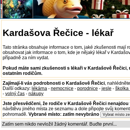
Kardašova Řečice - lékař
Tato stránka obsahuje informace o tom, jaké zkušenosti mají r
obsahovat jak informace o tom, kde je nějaký lékař v Kardašově 
případně za ním vydat.
Pokud máte sami zkušenosti s lékaři v Kardašově Řečici, 
ostatním rodičům.
Zajímají-li vás podrobnosti o Kardašově Řečici
, nahlédnět
Další odkazy:
lékárna
-
nemocnice
-
porodnice
-
jesle
-
školka
-
volný čas
-
nákupy
Jste přesvědčeni, že rodiče v Kardašově Řečici nenajdou t
návštěvu jiného místa ze seznamu a dole připojte svůj koment
pohromadě.
Vybrané místo:
zatím nevybráno
Zatím sem nikdo nevložil žádný komentář. Buďte první...