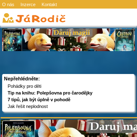
O nás
Inzerce
Kontakt
Nepřehlédněte:
Pohádky pro děti
Tip na knihu: Polepšovna pro čarodějky
7 tipů, jak být úplně v pohodě
Jak řešit neplodnost